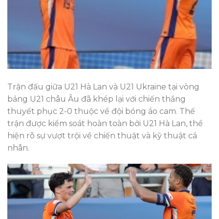
Trận đấu giữa U21 Hà Lan và U21 Ukraine tại vòng
bảng U21 châu Âu đã khép lại với chiến thắng
thuyết phục 2-0 thuộc về đội bóng áo cam. Thế
trận được kiểm soát hoàn toàn bởi U21 Hà Lan, thể
hiện rõ sự vượt trội về chiến thuật và kỹ thuật cá
nhân.