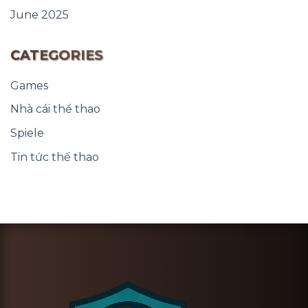
June 2025
CATEGORIES
Games
Nhà cái thể thao
Spiele
Tin tức thể thao