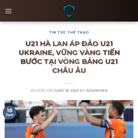
Skip
to
content
TIN TỨC THỂ THAO
U21 HÀ LAN ÁP ĐẢO U21
UKRAINE, VỮNG VÀNG TIẾN
BƯỚC TẠI VÒNG BẢNG U21
CHÂU ÂU
POSTED ON
JUNE 18, 2025
BY
ADMINPBN
18
Jun