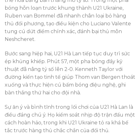
thể hóa bằng bàn thắng mở tỷ số. Trong một pha
bóng hỗn loạn trước khung thành U21 Ukraine,
Ruben van Bommel đã nhanh chân loại bỏ hàng
thủ đối phương, tạo điều kiện cho Luciano Valente
tung cú dứt điểm chính xác, đánh bại thủ môn
Neshcheret.
Bước sang hiệp hai, U21 Hà Lan tiếp tục duy trì sức
ép khủng khiếp. Phút 57, một pha bóng đầy kỹ
thuật đã nâng tỷ số lên 2-0. Kenneth Taylor với
đường kiến tạo tinh tế giúp Thom van Bergen thoát
xuống và thực hiện cú bấm bóng điệu nghệ, ghi
bàn thắng thứ hai cho đội nhà.
Sự ăn ý và bình tĩnh trong lối chơi của U21 Hà Lan là
điều đáng chú ý. Họ kiểm soát nhịp độ trận đấu một
cách hoàn hảo, trong khi U21 Ukraine tỏ ra khá bế
tắc trước hàng thủ chắc chắn của đối thủ.