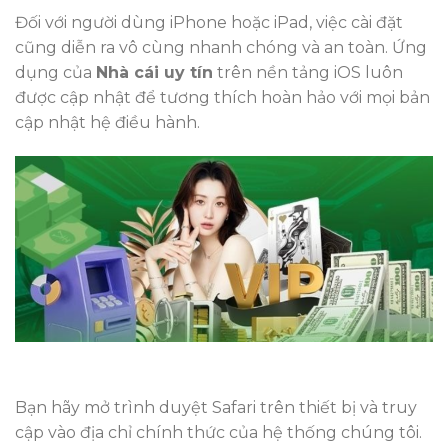
Đối với người dùng iPhone hoặc iPad, việc cài đặt
cũng diễn ra vô cùng nhanh chóng và an toàn. Ứng
dụng của
Nhà cái uy tín
trên nền tảng iOS luôn
được cập nhật để tương thích hoàn hảo với mọi bản
cập nhật hệ điều hành.
Bạn hãy mở trình duyệt Safari trên thiết bị và truy
cập vào địa chỉ chính thức của hệ thống chúng tôi.