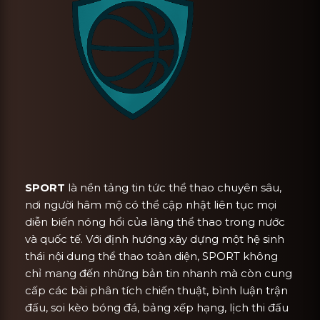
SPORT
là nền tảng tin tức thể thao chuyên sâu,
nơi người hâm mộ có thể cập nhật liên tục mọi
diễn biến nóng hổi của làng thể thao trong nước
và quốc tế. Với định hướng xây dựng một hệ sinh
thái nội dung thể thao toàn diện, SPORT không
chỉ mang đến những bản tin nhanh mà còn cung
cấp các bài phân tích chiến thuật, bình luận trận
đấu, soi kèo bóng đá, bảng xếp hạng, lịch thi đấu