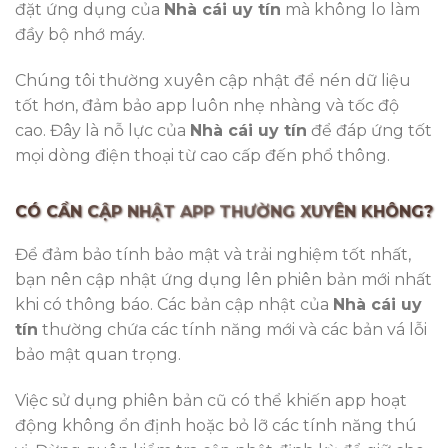
đặt ứng dụng của
Nhà cái uy tín
mà không lo làm
đầy bộ nhớ máy.
Chúng tôi thường xuyên cập nhật để nén dữ liệu
tốt hơn, đảm bảo app luôn nhẹ nhàng và tốc độ
cao. Đây là nỗ lực của
Nhà cái uy tín
để đáp ứng tốt
mọi dòng điện thoại từ cao cấp đến phổ thông.
CÓ CẦN CẬP NHẬT APP THƯỜNG XUYÊN KHÔNG?
Để đảm bảo tính bảo mật và trải nghiệm tốt nhất,
bạn nên cập nhật ứng dụng lên phiên bản mới nhất
khi có thông báo. Các bản cập nhật của
Nhà cái uy
tín
thường chứa các tính năng mới và các bản vá lỗi
bảo mật quan trọng.
Việc sử dụng phiên bản cũ có thể khiến app hoạt
động không ổn định hoặc bỏ lỡ các tính năng thú