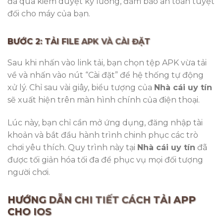
đã qua kiểm duyệt kỹ lưỡng, đảm bảo an toàn tuyệt
đối cho máy của bạn.
BƯỚC 2: TẢI FILE APK VÀ CÀI ĐẶT
Sau khi nhấn vào link tải, bạn chọn tệp APK vừa tải
về và nhấn vào nút “Cài đặt” để hệ thống tự động
xử lý. Chỉ sau vài giây, biểu tượng của
Nhà cái uy tín
sẽ xuất hiện trên màn hình chính của điện thoại.
Lúc này, bạn chỉ cần mở ứng dụng, đăng nhập tài
khoản và bắt đầu hành trình chinh phục các trò
chơi yêu thích. Quy trình này tại
Nhà cái uy tín
đã
được tối giản hóa tối đa để phục vụ mọi đối tượng
người chơi.
HƯỚNG DẪN CHI TIẾT CÁCH TẢI APP
CHO IOS