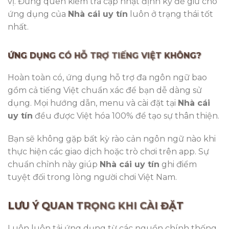
vị. Đừng quên kiểm tra cập nhật định kỳ để giữ cho
ứng dụng của
Nhà cái uy tín
luôn ở trạng thái tốt
nhất.
ỨNG DỤNG CÓ HỖ TRỢ TIẾNG VIỆT KHÔNG?
Hoàn toàn có, ứng dụng hỗ trợ đa ngôn ngữ bao
gồm cả tiếng Việt chuẩn xác để bạn dễ dàng sử
dụng. Mọi hướng dẫn, menu và cài đặt tại
Nhà cái
uy tín
đều được Việt hóa 100% để tạo sự thân thiện.
Bạn sẽ không gặp bất kỳ rào cản ngôn ngữ nào khi
thực hiện các giao dịch hoặc trò chơi trên app. Sự
chuẩn chỉnh này giúp
Nhà cái uy tín
ghi điểm
tuyệt đối trong lòng người chơi Việt Nam.
LƯU Ý QUAN TRỌNG KHI CÀI ĐẶT
Luôn luôn tải ứng dụng từ các nguồn chính thống