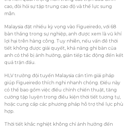
cao, đòi hỏi sự tập trung cao độ và thể lực sung
mãn.
Malaysia đặt nhiều kỳ vọng vào Figueiredo, với 68
bàn thắng trong sự nghiệp, anh được xem là vũ khí
lợi hại trên hàng công. Tuy nhiên, nếu vấn đề thời
tiết không được giải quyết, khả năng ghi bàn của
anh có thể bị ảnh hưởng, gián tiếp tác động đến kết
quả trận đấu.
HLV trưởng đội tuyển Malaysia cần tìm giải pháp
giúp Figueiredo thích nghi nhanh chóng. Điều này
có thể bao gồm việc điều chỉnh chiến thuật, tăng
cường tập luyện trong điều kiện thời tiết tương tự,
hoặc cung cấp các phương pháp hỗ trợ thể lực phù
hợp.
Thời tiết khắc nghiệt không chỉ ảnh hưởng đến