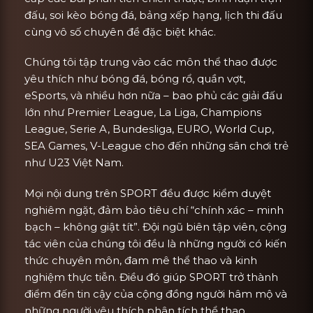
đấu, soi kèo bóng đá, bảng xếp hạng, lịch thi đấu
cùng vô số chuyên đề đặc biệt khác.
Chúng tôi tập trung vào các môn thể thao được
yêu thích như bóng đá, bóng rổ, quần vợt,
eSports, và nhiều hơn nữa – bao phủ các giải đấu
lớn như Premier League, La Liga, Champions
League, Serie A, Bundesliga, EURO, World Cup,
SEA Games, V-League cho đến những sân chơi trẻ
như U23 Việt Nam.
Mọi nội dung trên SPORT đều được kiểm duyệt
nghiêm ngặt, đảm bảo tiêu chí “chính xác – minh
bạch – không giật tít”. Đội ngũ biên tập viên, cộng
tác viên của chúng tôi đều là những người có kiến
thức chuyên môn, đam mê thể thao và kinh
nghiệm thực tiễn. Điều đó giúp SPORT trở thành
điểm đến tin cậy của cộng đồng người hâm mộ và
những người yêu thích phân tích thể thao.