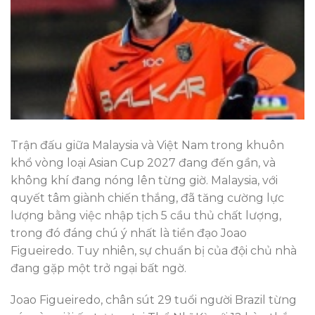
Trận đấu giữa Malaysia và Việt Nam trong khuôn
khổ vòng loại Asian Cup 2027 đang đến gần, và
không khí đang nóng lên từng giờ. Malaysia, với
quyết tâm giành chiến thắng, đã tăng cường lực
lượng bằng việc nhập tịch 5 cầu thủ chất lượng,
trong đó đáng chú ý nhất là tiền đạo Joao
Figueiredo. Tuy nhiên, sự chuẩn bị của đội chủ nhà
đang gặp một trở ngại bất ngờ.
Joao Figueiredo, chân sút 29 tuổi người Brazil từng