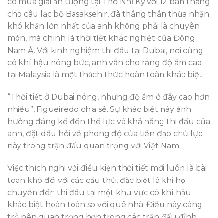
có mùa giải ấn tượng tại Thổ Nhĩ Kỳ với 12 bàn thắng
cho câu lạc bộ Basaksehir, đã thẳng thắn thừa nhận
khó khăn lớn nhất của anh không phải là chuyên
môn, mà chính là thời tiết khắc nghiệt của Đông
Nam Á. Với kinh nghiệm thi đấu tại Dubai, nơi cũng
có khí hậu nóng bức, anh vẫn cho rằng độ ẩm cao
tại Malaysia là một thách thức hoàn toàn khác biệt.
“Thời tiết ở Dubai nóng, nhưng độ ẩm ở đây cao hơn
nhiều”, Figueiredo chia sẻ. Sự khác biệt này ảnh
hưởng đáng kể đến thể lực và khả năng thi đấu của
anh, đặt dấu hỏi về phong độ của tiền đạo chủ lực
này trong trận đấu quan trọng với Việt Nam.
Việc thích nghi với điều kiện thời tiết mới luôn là bài
toán khó đối với các cầu thủ, đặc biệt là khi họ
chuyển đến thi đấu tại một khu vực có khí hậu
khác biệt hoàn toàn so với quê nhà. Điều này càng
trở nên quan trọng hơn trong các trận đấu đỉnh