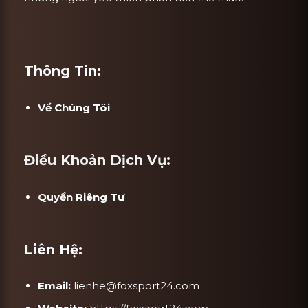
Thông Tin:
Về Chúng Tôi
Điều Khoản Dịch Vụ:
Quyền Riêng Tư
Liên Hệ:
Email:
lienhe@foxsport24.com