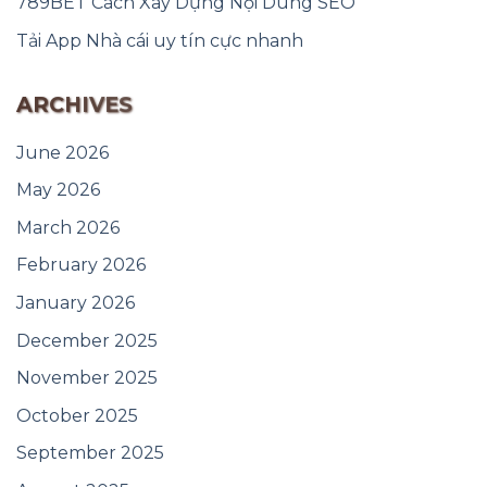
789BET Cách Xây Dựng Nội Dung SEO
Tải App Nhà cái uy tín cực nhanh
ARCHIVES
June 2026
May 2026
March 2026
February 2026
January 2026
December 2025
November 2025
October 2025
September 2025