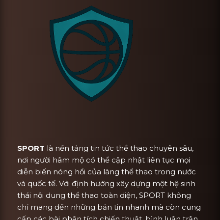
SPORT
là nền tảng tin tức thể thao chuyên sâu,
nơi người hâm mộ có thể cập nhật liên tục mọi
diễn biến nóng hổi của làng thể thao trong nước
và quốc tế. Với định hướng xây dựng một hệ sinh
thái nội dung thể thao toàn diện, SPORT không
chỉ mang đến những bản tin nhanh mà còn cung
cấp các bài phân tích chiến thuật, bình luận trận