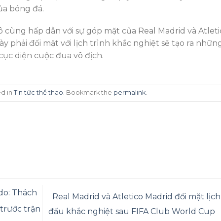
ủa bóng đá.
vô cùng hấp dẫn với sự góp mặt của Real Madrid và Atleti
ày phải đối mặt với lịch trình khắc nghiệt sẽ tạo ra nhữn
cục diện cuộc đua vô địch.
ed in
Tin tức thể thao
. Bookmark the
permalink
.
do: Thách
Real Madrid và Atletico Madrid đối mặt lịch
 trước trận
đấu khắc nghiệt sau FIFA Club World Cup