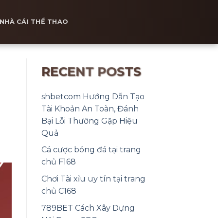
NHÀ CÁI THỂ THAO
RECENT POSTS
shbetcom Hướng Dẫn Tạo
Tài Khoản An Toàn, Đánh
Bại Lỗi Thường Gặp Hiệu
Quả
Cá cược bóng đá tại trang
chủ F168
Chơi Tài xỉu uy tín tại trang
chủ C168
789BET Cách Xây Dựng