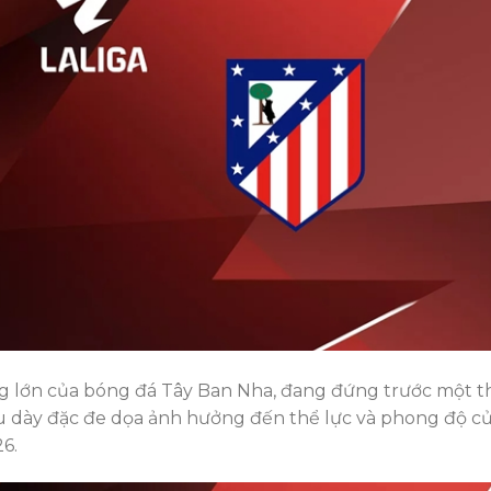
ông lớn của bóng đá Tây Ban Nha, đang đứng trước một t
ấu dày đặc đe dọa ảnh hưởng đến thể lực và phong độ c
6.