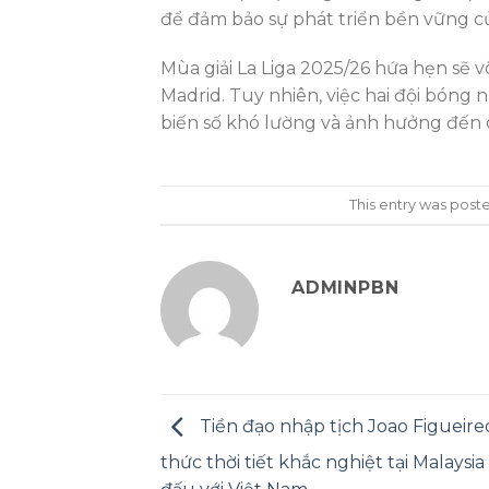
để đảm bảo sự phát triển bền vững c
Mùa giải La Liga 2025/26 hứa hẹn sẽ 
Madrid. Tuy nhiên, việc hai đội bóng n
biến số khó lường và ảnh hưởng đến 
This entry was post
ADMINPBN
Tiền đạo nhập tịch Joao Figueire
thức thời tiết khắc nghiệt tại Malaysia