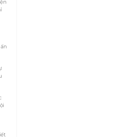
iện
ỉ
uấn
ự
u
c
ội
iết