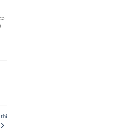
co
g
 thi