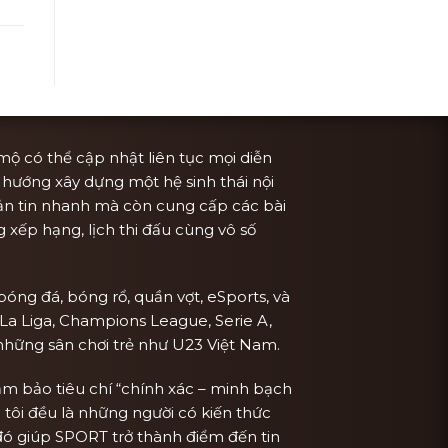
mộ có thể cập nhật liên tục mọi diễn
h hướng xây dựng một hệ sinh thái nội
n tin nhanh mà còn cung cấp các bài
g xếp hạng, lịch thi đấu cùng vô số
óng đá, bóng rổ, quần vợt, eSports, và
La Liga, Champions League, Serie A,
hững sân chơi trẻ như U23 Việt Nam.
m bảo tiêu chí “chính xác – minh bạch
g tôi đều là những người có kiến thức
đó giúp SPORT trở thành điểm đến tin