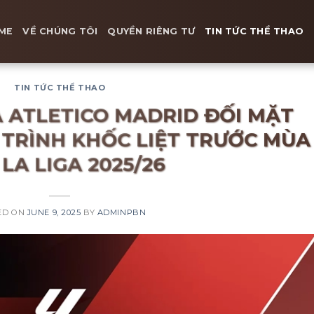
ME
VỀ CHÚNG TÔI
QUYỀN RIÊNG TƯ
TIN TỨC THỂ THAO
TIN TỨC THỂ THAO
 ATLETICO MADRID ĐỐI MẶT
 TRÌNH KHỐC LIỆT TRƯỚC MÙA
 LA LIGA 2025/26
ED ON
JUNE 9, 2025
BY
ADMINPBN