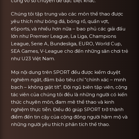
cùng vô số chuyên đề đặc biệt khác.
Chúng tôi tập trung vào các môn thể thao được
yêu thích như bóng đá, bóng rổ, quần vợt,
eSports, và nhiều hơn nữa – bao phủ các giải đấu
lớn như Premier League, La Liga, Champions
League, Serie A, Bundesliga, EURO, World Cup,
SEA Games, V-League cho đến những sân chơi trẻ
như U23 Việt Nam.
Mọi nội dung trên SPORT đều được kiểm duyệt
nghiêm ngặt, đảm bảo tiêu chí “chính xác – minh
bạch – không giật tít”. Đội ngũ biên tập viên, cộng
tác viên của chúng tôi đều là những người có kiến
thức chuyên môn, đam mê thể thao và kinh
nghiệm thực tiễn. Điều đó giúp SPORT trở thành
điểm đến tin cậy của cộng đồng người hâm mộ và
những người yêu thích phân tích thể thao.