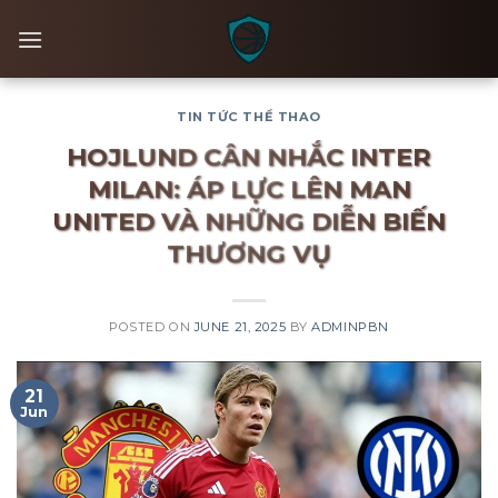
Skip
to
content
TIN TỨC THỂ THAO
HOJLUND CÂN NHẮC INTER
MILAN: ÁP LỰC LÊN MAN
UNITED VÀ NHỮNG DIỄN BIẾN
THƯƠNG VỤ
POSTED ON
JUNE 21, 2025
BY
ADMINPBN
21
Jun