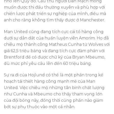
nhỏ lên Quỷ đỏ. Cầu thủ người Đan Mạch mong
muốn được thi đấu thường xuyên và phù hợp với
chiến lược phát triển sự nghiệp của mình, điều mà
anh cho rằng không tìm thấy được ở Manchester.
Man United cũng đang tích cực cải tổ hàng công
dưới sự dẫn dắt của huấn luyện viên Amorim. Họ đã
chiêu mộ thành công Matheus Cunha từ Wolves với
giá 62,5 triệu bảng và đang tích cực đàm phán với
Brentford để có được chữ ký của Bryan Mbeumo,
dù mức phí yêu cầu lên đến 60 triệu bảng.
Sự ra đi của Hojlund có thể là một phần trong kế
hoạch tái thiết hàng công mạnh mẽ của Man
United. Việc chiêu mộ những tân binh chất lượng
như Cunha và Mbeumo cho thấy tham vọng lớn
của đội bóng này, đồng thời cũng phần nào giảm
bớt sự phụ thuộc vào một cá nhân.