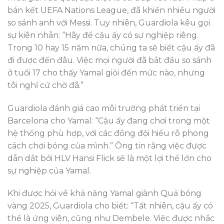
bán kết UEFA Nations League, đã khiến nhiều người
so sánh anh với Messi. Tuy nhiên, Guardiola kêu gọi
sự kiên nhẫn: “Hãy để cậu ấy có sự nghiệp riêng.
Trong 10 hay 15 năm nữa, chúng ta sẽ biết cậu ấy đã
đi được đến đâu. Việc mọi người đã bắt đầu so sánh
ở tuổi 17 cho thấy Yamal giỏi đến mức nào, nhưng
tôi nghĩ cứ chờ đã.”
Guardiola đánh giá cao môi trường phát triển tại
Barcelona cho Yamal: “Cậu ấy đang chơi trong một
hệ thống phù hợp, với các đồng đội hiểu rõ phong
cách chơi bóng của mình.” Ông tin rằng việc được
dẫn dắt bởi HLV Hansi Flick sẽ là một lợi thế lớn cho
sự nghiệp của Yamal.
Khi được hỏi về khả năng Yamal giành Quả bóng
vàng 2025, Guardiola cho biết: “Tất nhiên, cậu ấy có
thể là ứng viên, cũng như Dembele. Việc được nhắc