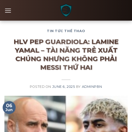
Skip
to
content
TIN TỨC THỂ THAO
HLV PEP GUARDIOLA: LAMINE
YAMAL – TÀI NĂNG TRẺ XUẤT
CHÚNG NHƯNG KHÔNG PHẢI
MESSI THỨ HAI
POSTED ON
JUNE 6, 2025
BY
ADMINPBN
06
Jun