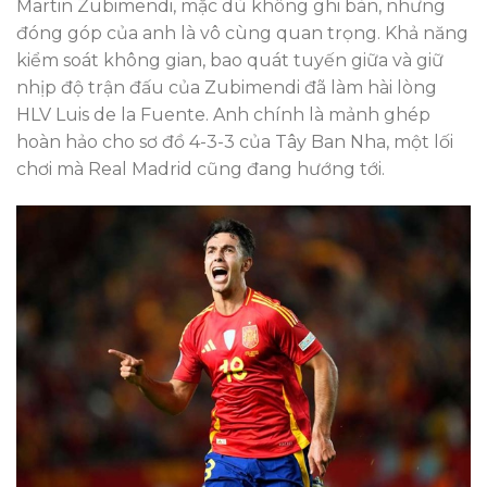
Martin Zubimendi, mặc dù không ghi bàn, nhưng
đóng góp của anh là vô cùng quan trọng. Khả năng
kiểm soát không gian, bao quát tuyến giữa và giữ
nhịp độ trận đấu của Zubimendi đã làm hài lòng
HLV Luis de la Fuente. Anh chính là mảnh ghép
hoàn hảo cho sơ đồ 4-3-3 của Tây Ban Nha, một lối
chơi mà Real Madrid cũng đang hướng tới.