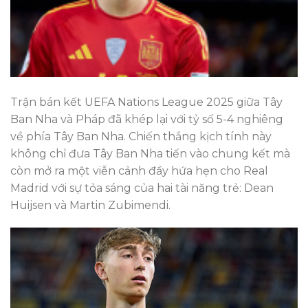
Trận bán kết UEFA Nations League 2025 giữa Tây
Ban Nha và Pháp đã khép lại với tỷ số 5-4 nghiêng
về phía Tây Ban Nha. Chiến thắng kịch tính này
không chỉ đưa Tây Ban Nha tiến vào chung kết mà
còn mở ra một viễn cảnh đầy hứa hẹn cho Real
Madrid với sự tỏa sáng của hai tài năng trẻ: Dean
Huijsen và Martin Zubimendi.