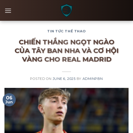
Skip
to
content
TIN TỨC THỂ THAO
CHIẾN THẮNG NGỌT NGÀO
CỦA TÂY BAN NHA VÀ CƠ HỘI
VÀNG CHO REAL MADRID
POSTED ON
JUNE 6, 2025
BY
ADMINPBN
06
Jun