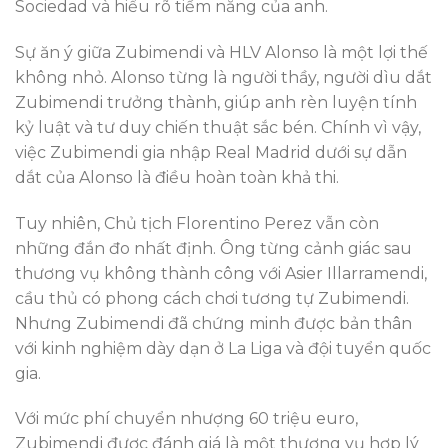
Sociedad và hiểu rõ tiềm năng của anh.
Sự ăn ý giữa Zubimendi và HLV Alonso là một lợi thế
không nhỏ. Alonso từng là người thầy, người dìu dắt
Zubimendi trưởng thành, giúp anh rèn luyện tính
kỷ luật và tư duy chiến thuật sắc bén. Chính vì vậy,
việc Zubimendi gia nhập Real Madrid dưới sự dẫn
dắt của Alonso là điều hoàn toàn khả thi.
Tuy nhiên, Chủ tịch Florentino Perez vẫn còn
những đắn đo nhất định. Ông từng cảnh giác sau
thương vụ không thành công với Asier Illarramendi,
cầu thủ có phong cách chơi tương tự Zubimendi.
Nhưng Zubimendi đã chứng minh được bản thân
với kinh nghiệm dày dạn ở La Liga và đội tuyển quốc
gia.
Với mức phí chuyển nhượng 60 triệu euro,
Zubimendi được đánh giá là một thương vụ hợp lý