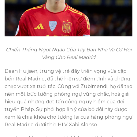
Chiến Thắng Ngọt Ngào Của Tây Ban Nha Và Cơ Hội
Vàng Cho Real Madrid
Dean Huijsen, trung vệ trẻ đầy triển vọng vừa cập
bến Real Madrid, đã thể hiện sự điềm tĩnh và chững
chạc vượt xa tuổi tác. Cùng với Zubimendi, họ đã tạo
nên một bức tường phòng ngự vững chắc, hoá giải
hiệu quả những đợt tấn công nguy hiểm của đội
tuyển Pháp. Sự phối hợp ăn ý của bộ đôi này được
xem là chìa khóa cho tương lai của hàng phòng ngự
Real Madrid dưới thời HLV Xabi Alonso.