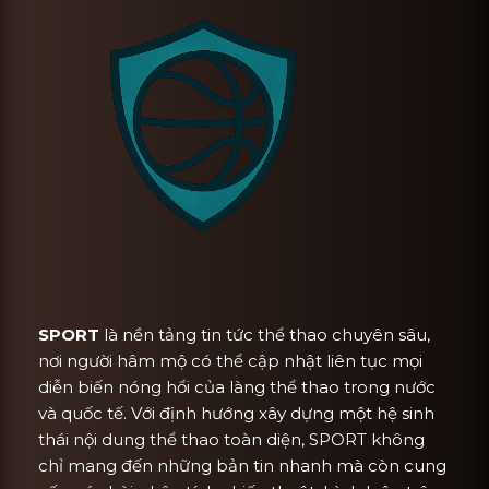
SPORT
là nền tảng tin tức thể thao chuyên sâu,
nơi người hâm mộ có thể cập nhật liên tục mọi
diễn biến nóng hổi của làng thể thao trong nước
và quốc tế. Với định hướng xây dựng một hệ sinh
thái nội dung thể thao toàn diện, SPORT không
chỉ mang đến những bản tin nhanh mà còn cung