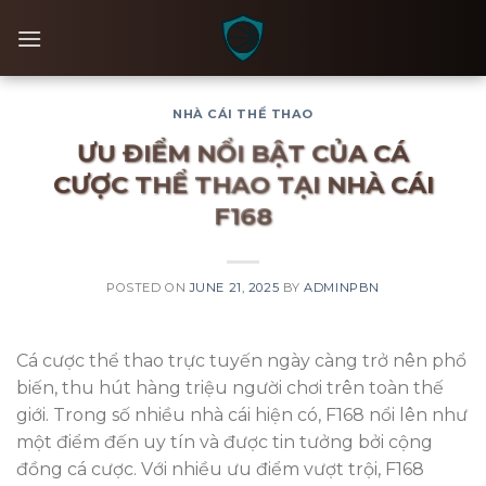
Skip
to
content
NHÀ CÁI THỂ THAO
ƯU ĐIỂM NỔI BẬT CỦA CÁ
CƯỢC THỂ THAO TẠI NHÀ CÁI
F168
POSTED ON
JUNE 21, 2025
BY
ADMINPBN
Cá cược thể thao trực tuyến ngày càng trở nên phổ
biến, thu hút hàng triệu người chơi trên toàn thế
giới. Trong số nhiều nhà cái hiện có, F168 nổi lên như
một điểm đến uy tín và được tin tưởng bởi cộng
đồng cá cược. Với nhiều ưu điểm vượt trội, F168