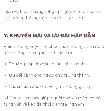
chơi.
Dịch vụ khách hàng tốt giúp người chơi an tâm và
tận hưởng trải nghiệm cá cược trọn vẹn.
7. KHUYẾN MÃI VÀ ƯU ĐÃI HẤP DẪN
F168 thường xuyên tổ chức các chương trình ưu đãi
dành riêng cho người chơi thể thao:
Thưởng nạp lần đầu, hoàn trả cược thua.
Ưu đãi dành cho người chơi trung thành.
Các sự kiện đặc biệt với giải thưởng giá trị.
Những ưu đãi này giúp người chơi có thêm cơ hội
tăng vốn và kéo dài thời gian trải nghiệm.