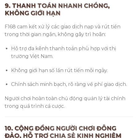
9. THANH TOÁN NHANH CHÓNG,
KHÔNG GIỚI HẠN
F168 cam kết xử lý các giao dịch nạp và rút tiền
trong thời gian ngắn, không gây trì hoãn:
Hỗ trợ đa kênh thanh toán phù hợp với thị
trường Việt Nam.
Không giới hạn số lần rút tiền mỗi ngày.
Chính sách minh bạch, rõ ràng về phí giao dịch.
Người chơi hoàn toàn chủ động quản lý tài chính
trong quá trình cá cược.
10. CỘNG ĐỒNG NGƯỜI CHƠI ĐÔNG
ĐẢO, HỖ TRỢ CHIA SẺ KINH NGHIỆM