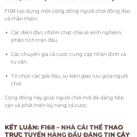
F168 tạo dựng một cộng đồng người chơi đông đảo
và thân thiện:
Các diễn đàn, nhóm chat chia sẻ kinh nghiệm,
phân tích trận đấu.
Các chuyên gia cá cược cung cấp nhận định và
tư vấn.
Tổ chức các giải đấu, sự kiện giao lưu giữa người
chơi.
Cộng đồng này giúp người chơi mới dễ dàng tiếp
cận và phát triển kỹ năng cá cược.
KẾT LUẬN: F168 – NHÀ CÁI THỂ THAO
TRỰC TUYẾN HÀNG ĐẦU ĐÁNG TIN CẬY