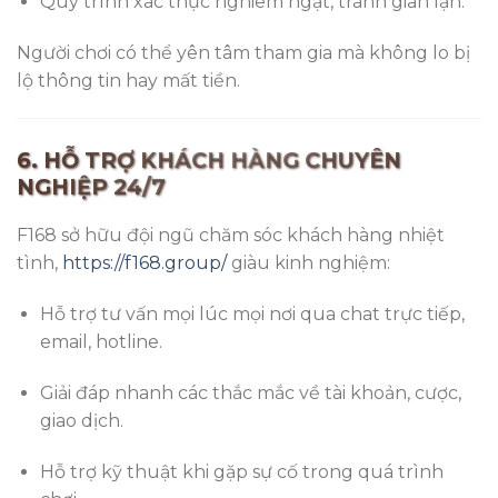
Quy trình xác thực nghiêm ngặt, tránh gian lận.
Người chơi có thể yên tâm tham gia mà không lo bị
lộ thông tin hay mất tiền.
6. HỖ TRỢ KHÁCH HÀNG CHUYÊN
NGHIỆP 24/7
F168 sở hữu đội ngũ chăm sóc khách hàng nhiệt
tình,
https://f168.group/
giàu kinh nghiệm:
Hỗ trợ tư vấn mọi lúc mọi nơi qua chat trực tiếp,
email, hotline.
Giải đáp nhanh các thắc mắc về tài khoản, cược,
giao dịch.
Hỗ trợ kỹ thuật khi gặp sự cố trong quá trình