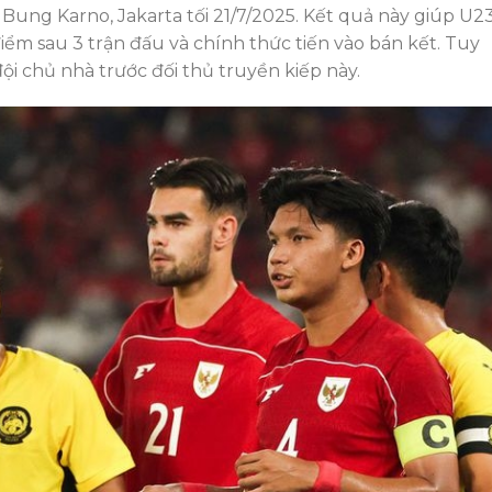
a Bung Karno, Jakarta tối 21/7/2025. Kết quả này giúp U2
iểm sau 3 trận đấu và chính thức tiến vào bán kết. Tuy
ội chủ nhà trước đối thủ truyền kiếp này.