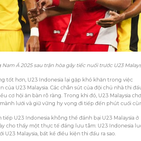
Nam Á 2025 sau trận hòa gây tiếc nuối trước U23 Malays
ng tốt hơn, U23 Indonesia lại gặp khó khăn trong việc
của U23 Malaysia. Các chân sút của đội chủ nhà thi đấ
ều cơ hội ăn bàn rõ ràng. Trong khi đó, U23 Malaysia chơ
 mành lưới và giữ vững hy vọng đi tiếp đến phút cuối cù
n tiếp U23 Indonesia không thể đánh bại U23 Malaysia ở
y cho thấy một thực tế đáng lưu tâm: U23 Indonesia l
 U23 Malaysia, bất kể điều kiện thi đấu ra sao.