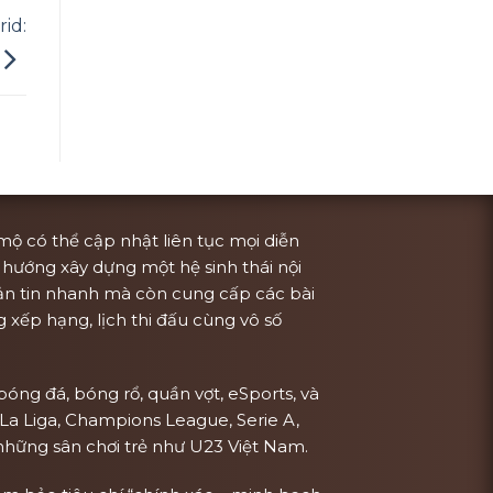
id:
mộ có thể cập nhật liên tục mọi diễn
h hướng xây dựng một hệ sinh thái nội
n tin nhanh mà còn cung cấp các bài
g xếp hạng, lịch thi đấu cùng vô số
óng đá, bóng rổ, quần vợt, eSports, và
La Liga, Champions League, Serie A,
hững sân chơi trẻ như U23 Việt Nam.