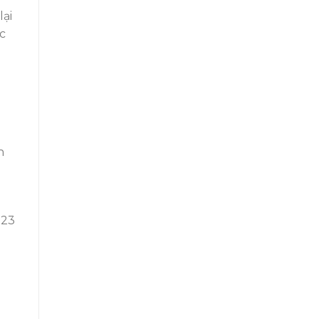
lại
c
h
U23