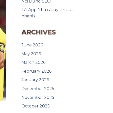
Nội Dung SEO
Tải App Nhà cái uy tín cực
nhanh
ARCHIVES
June 2026
May 2026
March 2026
February 2026
January 2026
December 2025
November 2025
October 2025