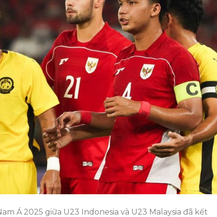
Nam Á 2025 giữa U23 Indonesia và U23 Malaysia đã kết