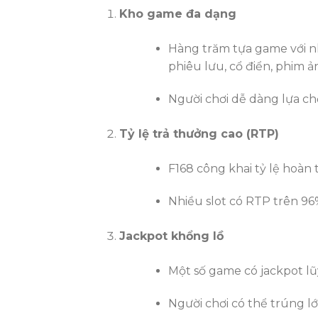
Kho game đa dạng
Hàng trăm tựa game với 
phiêu lưu, cổ điển, phim ảnh
Người chơi dễ dàng lựa ch
Tỷ lệ trả thưởng cao (RTP)
F168 công khai tỷ lệ hoàn 
Nhiều slot có RTP trên 96%
Jackpot khổng lồ
Một số game có jackpot lũy
Người chơi có thể trúng lớ