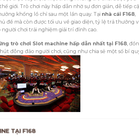
thế giới. Trò chơi này hấp dẫn nhờ sự đơn giản, dễ tiếp c
ưởng khổng lồ chỉ sau một lần quay. Tại
nhà cái F168
,
ủ đề mà còn được tối ưu về giao diện, tỷ lệ trả thưởng v
gười chơi trải nghiệm giải trí đỉnh cao.
ng trò chơi Slot machine hấp dẫn nhất tại F168
, đồ
 hút đông đảo người chơi, cũng như chia sẻ một số bí qu
NE TẠI F168