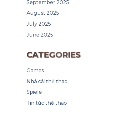
September 2025
August 2025
July 2025
June 2025
CATEGORIES
Games
Nhà cái thể thao
Spiele
Tin tức thể thao