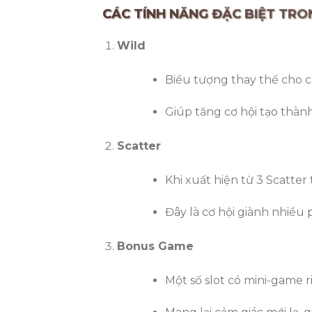
CÁC TÍNH NĂNG ĐẶC BIỆT TRO
Wild
Biểu tượng thay thế cho c
Giúp tăng cơ hội tạo thàn
Scatter
Khi xuất hiện từ 3 Scatter
Đây là cơ hội giành nhiề
Bonus Game
Một số slot có mini-game r