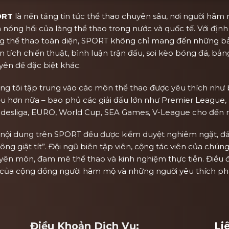
ORT
là nền tảng tin tức thể thao chuyên sâu, nơi người hâm 
 nóng hổi của làng thể thao trong nước và quốc tế. Với địn
g thể thao toàn diện, SPORT không chỉ mang đến những bả
 tích chiến thuật, bình luận trận đấu, soi kèo bóng đá, bản
yên đề đặc biệt khác.
ng tôi tập trung vào các môn thể thao được yêu thích như b
ều hơn nữa – bao phủ các giải đấu lớn như Premier League, 
desliga, EURO, World Cup, SEA Games, V-League cho đến n
 nội dung trên SPORT đều được kiểm duyệt nghiêm ngặt, đả
ông giật tít”. Đội ngũ biên tập viên, cộng tác viên của chún
yên môn, đam mê thể thao và kinh nghiệm thực tiễn. Điều 
 của cộng đồng người hâm mộ và những người yêu thích phâ
Điều Khoản Dịch Vụ:
Li