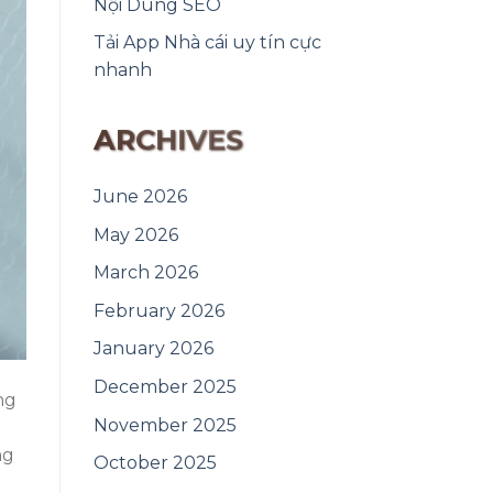
Nội Dung SEO
Tải App Nhà cái uy tín cực
nhanh
ARCHIVES
June 2026
May 2026
March 2026
February 2026
January 2026
December 2025
ng
November 2025
ng
October 2025