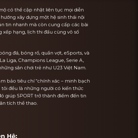
mộ có thể cập nhật liên tục mọi diễn
h hướng xây dựng một hệ sinh thái nội
n tin nhanh mà còn cung cấp các bài
g xếp hạng, lịch thi đấu cùng vô số
óng đá, bóng rổ, quần vợt, eSports, và
La Liga, Champions League, Serie A,
hững sân chơi trẻ như U23 Việt Nam.
m bảo tiêu chí “chính xác – minh bạch
g tôi đều là những người có kiến thức
đó giúp SPORT trở thành điểm đến tin
n tích thể thao.
ên Hệ: