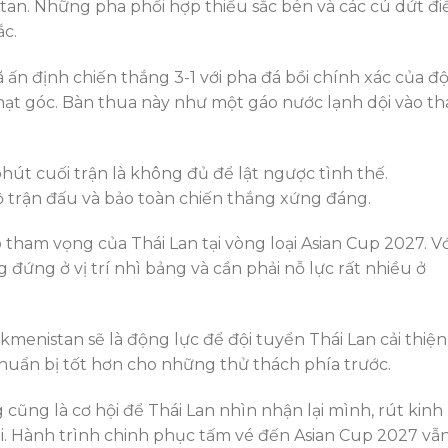
an. Những pha phối hợp thiếu sắc bén và các cú dứt đ
ắc.
ấn định chiến thắng 3-1 với pha đá bồi chính xác của độ
ạt góc. Bàn thua này như một gáo nước lạnh dội vào t
út cuối trận là không đủ để lật ngược tình thế.
 trận đấu và bảo toàn chiến thắng xứng đáng.
tham vọng của Thái Lan tại vòng loại Asian Cup 2027. Vớ
g đứng ở vị trí nhì bảng và cần phải nỗ lực rất nhiều ở
kmenistan sẽ là động lực để đội tuyển Thái Lan cải thiện 
huẩn bị tốt hơn cho những thử thách phía trước.
cũng là cơ hội để Thái Lan nhìn nhận lại mình, rút kinh
i. Hành trình chinh phục tấm vé đến Asian Cup 2027 vẫ