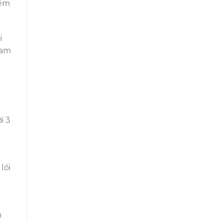
iểm
i
ham
i 3
lối
n