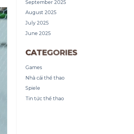
September 2025
August 2025
July 2025
June 2025
CATEGORIES
Games
Nhà cái thể thao
Spiele
Tin tức thể thao