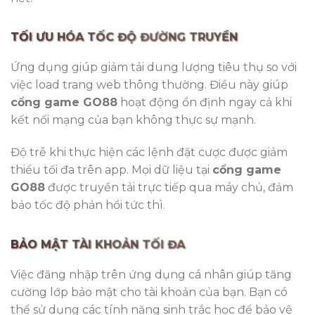
TỐI ƯU HÓA TỐC ĐỘ ĐƯỜNG TRUYỀN
Ứng dụng giúp giảm tải dung lượng tiêu thụ so với
việc load trang web thông thường. Điều này giúp
cổng game GO88
hoạt động ổn định ngay cả khi
kết nối mạng của bạn không thực sự mạnh.
Độ trễ khi thực hiện các lệnh đặt cược được giảm
thiểu tối đa trên app. Mọi dữ liệu tại
cổng game
GO88
được truyền tải trực tiếp qua máy chủ, đảm
bảo tốc độ phản hồi tức thì.
BẢO MẬT TÀI KHOẢN TỐI ĐA
Việc đăng nhập trên ứng dụng cá nhân giúp tăng
cường lớp bảo mật cho tài khoản của bạn. Bạn có
thể sử dụng các tính năng sinh trắc học để bảo vệ