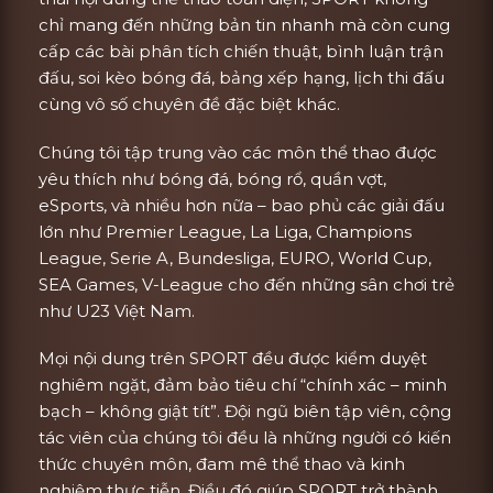
chỉ mang đến những bản tin nhanh mà còn cung
cấp các bài phân tích chiến thuật, bình luận trận
đấu, soi kèo bóng đá, bảng xếp hạng, lịch thi đấu
cùng vô số chuyên đề đặc biệt khác.
Chúng tôi tập trung vào các môn thể thao được
yêu thích như bóng đá, bóng rổ, quần vợt,
eSports, và nhiều hơn nữa – bao phủ các giải đấu
lớn như Premier League, La Liga, Champions
League, Serie A, Bundesliga, EURO, World Cup,
SEA Games, V-League cho đến những sân chơi trẻ
như U23 Việt Nam.
Mọi nội dung trên SPORT đều được kiểm duyệt
nghiêm ngặt, đảm bảo tiêu chí “chính xác – minh
bạch – không giật tít”. Đội ngũ biên tập viên, cộng
tác viên của chúng tôi đều là những người có kiến
thức chuyên môn, đam mê thể thao và kinh
nghiệm thực tiễn. Điều đó giúp SPORT trở thành