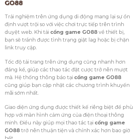
GO88
Trải nghiệm trên ứng dụng di động mang lại sự ổn
định vượt trội so với việc chơi trực tiếp trên trình
duyệt web. Khi tải
cổng game GO88
về thiết bị,
bạn sẽ tránh được tình trạng giật lag hoặc bị chặn
link truy cập.
Tốc độ tải trang trên ứng dụng cũng nhanh hơn
đáng kể, giúp các thao tác đặt cược trở nên mượt
mà. Hệ thống thông báo tại
cổng game GO88
cũng giúp bạn cập nhật các chương trình khuyến
mãi sớm nhất.
Giao diện ứng dụng được thiết kế riêng biệt để phù
hợp với màn hình cảm ứng của điện thoại thông
minh. Điều này giúp mọi thao tác tại
cổng game
GO88
trở nên thuận tiện và chính xác hơn bao giờ
hết.