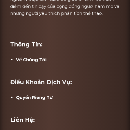
điểm đến tin cậy của cộng đồng người hâm mộ và
những người yêu thích phân tích thể thao.
Thông Tin:
Về Chúng Tôi
Điều Khoản Dịch Vụ:
Quyền Riêng Tư
Liên Hệ: