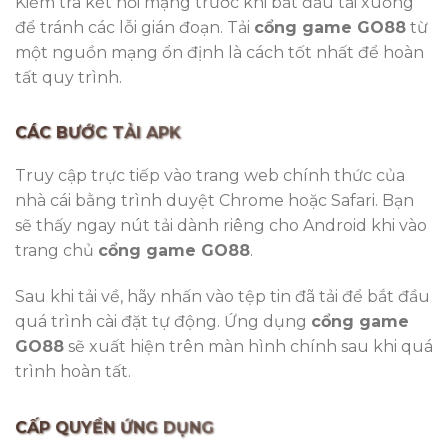
Kiểm tra kết nối mạng trước khi bắt đầu tải xuống
để tránh các lỗi gián đoạn. Tải
cổng game GO88
từ
một nguồn mạng ổn định là cách tốt nhất để hoàn
tất quy trình.
CÁC BƯỚC TẢI APK
Truy cập trực tiếp vào trang web chính thức của
nhà cái bằng trình duyệt Chrome hoặc Safari. Bạn
sẽ thấy ngay nút tải dành riêng cho Android khi vào
trang chủ
cổng game GO88
.
Sau khi tải về, hãy nhấn vào tệp tin đã tải để bắt đầu
quá trình cài đặt tự động. Ứng dụng
cổng game
GO88
sẽ xuất hiện trên màn hình chính sau khi quá
trình hoàn tất.
CẤP QUYỀN ỨNG DỤNG