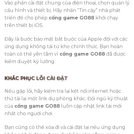
Vào phần cài đặt chung của điện thoại, chọn quản lý
cấu hình và thiết bị. Hãy nhấn “Tin cậy” nhà phát
triển để cho phép
cổng game GO88
khởi chạy
trên thiết bị iOS.
Đây là bước bảo mật bắt buộc của Apple đối với các
ứng dụng không tải từ kho chính thức. Bạn hoàn
toàn có thể yên tâm vì
cổng game GO88
đã được
kiểm duyệt kỹ lưỡng.
KHẮC PHỤC LỖI CÀI ĐẶT
Nếu gặp lỗi, hãy kiểm tra lại kết nối internet hoặc
thử tải lại một link dự phòng khác. Đội ngũ kỹ thuật
của
cổng game GO88
luôn cập nhật link tải mới
nhất cho người chơi.
Bạn cũng có thể xóa đi và cài đặt lại nếu ứng dụng