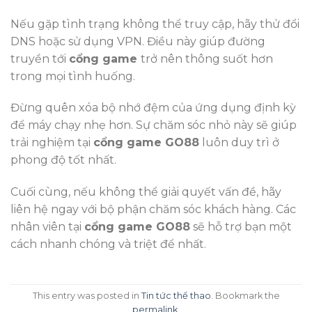
Nếu gặp tình trạng không thể truy cập, hãy thử đổi
DNS hoặc sử dụng VPN. Điều này giúp đường
truyền tới
cổng game
trở nên thông suốt hơn
trong mọi tình huống.
Đừng quên xóa bộ nhớ đệm của ứng dụng định kỳ
để máy chạy nhẹ hơn. Sự chăm sóc nhỏ này sẽ giúp
trải nghiệm tại
cổng game GO88
luôn duy trì ở
phong độ tốt nhất.
Cuối cùng, nếu không thể giải quyết vấn đề, hãy
liên hệ ngay với bộ phận chăm sóc khách hàng. Các
nhân viên tại
cổng game GO88
sẽ hỗ trợ bạn một
cách nhanh chóng và triệt để nhất.
This entry was posted in
Tin tức thể thao
. Bookmark the
permalink
.