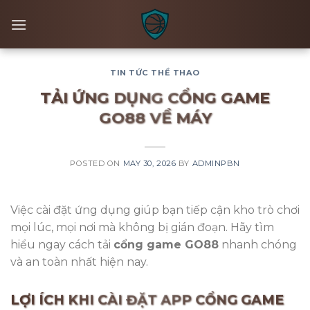
Skip
to
content
TIN TỨC THỂ THAO
TẢI ỨNG DỤNG CỔNG GAME
GO88 VỀ MÁY
POSTED ON
MAY 30, 2026
BY
ADMINPBN
Việc cài đặt ứng dụng giúp bạn tiếp cận kho trò chơi
mọi lúc, mọi nơi mà không bị gián đoạn. Hãy tìm
hiểu ngay cách tải
cổng game GO88
nhanh chóng
và an toàn nhất hiện nay.
LỢI ÍCH KHI CÀI ĐẶT APP CỔNG GAME