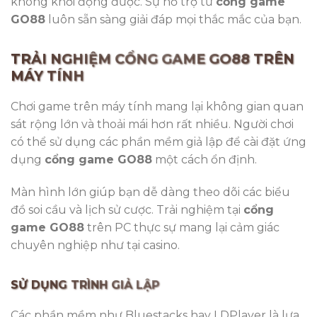
không khởi động được. Sự hỗ trợ từ
cổng game
GO88
luôn sẵn sàng giải đáp mọi thắc mắc của bạn.
TRẢI NGHIỆM CỔNG GAME GO88 TRÊN
MÁY TÍNH
Chơi game trên máy tính mang lại không gian quan
sát rộng lớn và thoải mái hơn rất nhiều. Người chơi
có thể sử dụng các phần mềm giả lập để cài đặt ứng
dụng
cổng game GO88
một cách ổn định.
Màn hình lớn giúp bạn dễ dàng theo dõi các biểu
đồ soi cầu và lịch sử cược. Trải nghiệm tại
cổng
game GO88
trên PC thực sự mang lại cảm giác
chuyên nghiệp như tại casino.
SỬ DỤNG TRÌNH GIẢ LẬP
Các phần mềm như Bluestacks hay LDPlayer là lựa