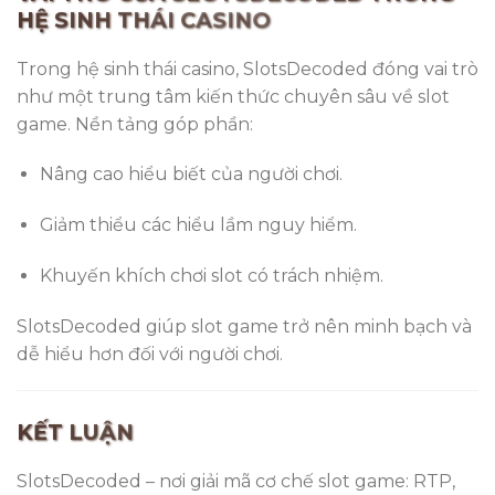
HỆ SINH THÁI CASINO
Trong hệ sinh thái casino, SlotsDecoded đóng vai trò
như một trung tâm kiến thức chuyên sâu về slot
game. Nền tảng góp phần:
Nâng cao hiểu biết của người chơi.
Giảm thiểu các hiểu lầm nguy hiểm.
Khuyến khích chơi slot có trách nhiệm.
SlotsDecoded giúp slot game trở nên minh bạch và
dễ hiểu hơn đối với người chơi.
KẾT LUẬN
SlotsDecoded – nơi giải mã cơ chế slot game: RTP,