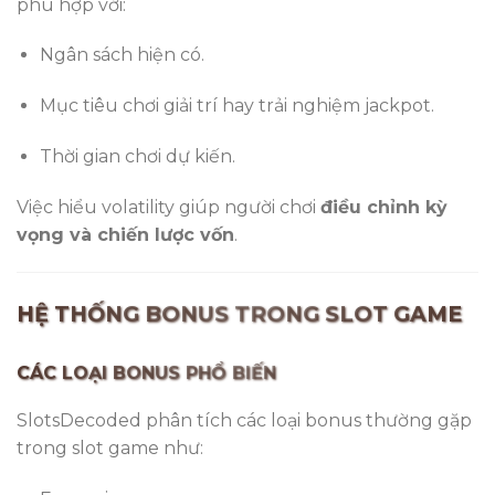
phù hợp với:
Ngân sách hiện có.
Mục tiêu chơi giải trí hay trải nghiệm jackpot.
Thời gian chơi dự kiến.
Việc hiểu volatility giúp người chơi
điều chỉnh kỳ
vọng và chiến lược vốn
.
HỆ THỐNG BONUS TRONG SLOT GAME
CÁC LOẠI BONUS PHỔ BIẾN
SlotsDecoded phân tích các loại bonus thường gặp
trong slot game như: