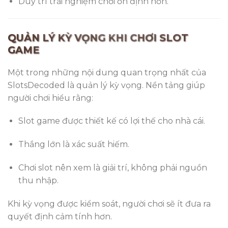
Duy trì trải nghiệm chơi ổn định hơn.
QUẢN LÝ KỲ VỌNG KHI CHƠI SLOT
GAME
Một trong những nội dung quan trọng nhất của
SlotsDecoded là quản lý kỳ vọng. Nền tảng giúp
người chơi hiểu rằng:
Slot game được thiết kế có lợi thế cho nhà cái.
Thắng lớn là xác suất hiếm.
Chơi slot nên xem là giải trí, không phải nguồn
thu nhập.
Khi kỳ vọng được kiểm soát, người chơi sẽ ít đưa ra
quyết định cảm tính hơn.