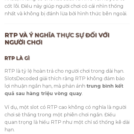
cốt lõi. Điều này giúp người chơi có cái nhìn thống
nhất và không bị đánh lừa bởi hình thức bên ngoài.
RTP VÀ Ý NGHĨA THỰC SỰ ĐỐI VỚI
NGƯỜI CHƠI
RTP LÀ GÌ
RTP là tỷ lệ hoàn trả cho người chơi trong dài hạn.
SlotsDecoded giải thích rằng RTP không đảm bảo
lợi nhuận ngắn hạn, mà phản ánh
trung bình kết
quả sau hàng triệu vòng quay
.
Ví dụ, một slot có RTP cao không có nghĩa là người
chơi sẽ thắng trong một phiên chơi ngắn. Điều
quan trọng là hiểu RTP như một chỉ số thống kê dài
hạn.