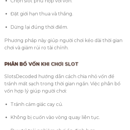
Chọn slot phù hợp với vốn.
Đặt giới hạn thua và thắng.
Dừng lại đúng thời điểm.
Phương pháp này giúp người chơi kéo dài thời gian
chơi và giảm rủi ro tài chính.
PHÂN BỔ VỐN KHI CHƠI SLOT
SlotsDecoded hướng dẫn cách chia nhỏ vốn để
tránh mất sạch trong thời gian ngắn. Việc phân bổ
vốn hợp lý giúp người chơi:
Tránh cảm giác cay cú.
Không bị cuốn vào vòng quay liên tục.