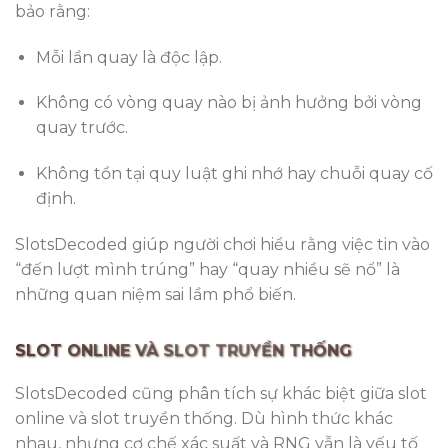
bảo rằng:
Mỗi lần quay là độc lập.
Không có vòng quay nào bị ảnh hưởng bởi vòng
quay trước.
Không tồn tại quy luật ghi nhớ hay chuỗi quay cố
định.
SlotsDecoded giúp người chơi hiểu rằng việc tin vào
“đến lượt mình trúng” hay “quay nhiều sẽ nổ” là
những quan niệm sai lầm phổ biến.
SLOT ONLINE VÀ SLOT TRUYỀN THỐNG
SlotsDecoded cũng phân tích sự khác biệt giữa slot
online và slot truyền thống. Dù hình thức khác
nhau, nhưng cơ chế xác suất và RNG vẫn là yếu tố