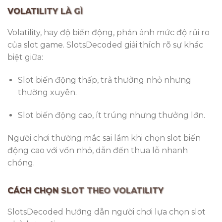
VOLATILITY LÀ GÌ
Volatility, hay độ biến động, phản ánh mức độ rủi ro
của slot game. SlotsDecoded giải thích rõ sự khác
biệt giữa:
Slot biến động thấp, trả thưởng nhỏ nhưng
thường xuyên.
Slot biến động cao, ít trúng nhưng thưởng lớn.
Người chơi thường mắc sai lầm khi chọn slot biến
động cao với vốn nhỏ, dẫn đến thua lỗ nhanh
chóng.
CÁCH CHỌN SLOT THEO VOLATILITY
SlotsDecoded hướng dẫn người chơi lựa chọn slot