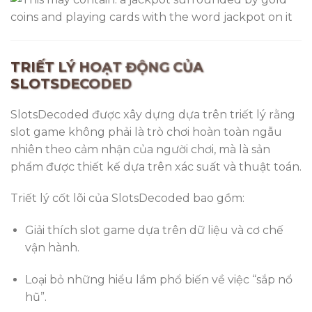
TRIẾT LÝ HOẠT ĐỘNG CỦA
SLOTSDECODED
SlotsDecoded được xây dựng dựa trên triết lý rằng
slot game không phải là trò chơi hoàn toàn ngẫu
nhiên theo cảm nhận của người chơi, mà là sản
phẩm được thiết kế dựa trên xác suất và thuật toán.
Triết lý cốt lõi của SlotsDecoded bao gồm:
Giải thích slot game dựa trên dữ liệu và cơ chế
vận hành.
Loại bỏ những hiểu lầm phổ biến về việc “sắp nổ
hũ”.