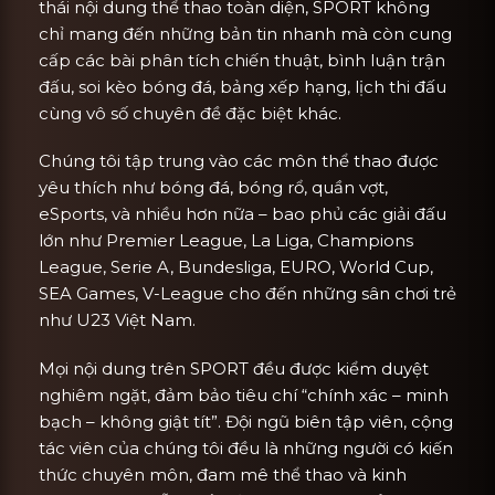
thái nội dung thể thao toàn diện, SPORT không
chỉ mang đến những bản tin nhanh mà còn cung
cấp các bài phân tích chiến thuật, bình luận trận
đấu, soi kèo bóng đá, bảng xếp hạng, lịch thi đấu
cùng vô số chuyên đề đặc biệt khác.
Chúng tôi tập trung vào các môn thể thao được
yêu thích như bóng đá, bóng rổ, quần vợt,
eSports, và nhiều hơn nữa – bao phủ các giải đấu
lớn như Premier League, La Liga, Champions
League, Serie A, Bundesliga, EURO, World Cup,
SEA Games, V-League cho đến những sân chơi trẻ
như U23 Việt Nam.
Mọi nội dung trên SPORT đều được kiểm duyệt
nghiêm ngặt, đảm bảo tiêu chí “chính xác – minh
bạch – không giật tít”. Đội ngũ biên tập viên, cộng
tác viên của chúng tôi đều là những người có kiến
thức chuyên môn, đam mê thể thao và kinh