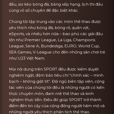
đấu, soi kèo bóng đá, bảng xếp hạng, lịch thi đấu
cùng vô số chuyên đề đặc biệt khác.
Chúng tôi tập trung vào các môn thể thao được
yêu thích như bóng đá, bóng rổ, quần vợt,
eSports, và nhiều hơn nữa – bao phủ các giải đấu
lớn như Premier League, La Liga, Champions
League, Serie A, Bundesliga, EURO, World Cup,
SEA Games, V-League cho đến những sân chơi trẻ
như U23 Việt Nam.
Mọi nội dung trên SPORT đều được kiểm duyệt
nghiêm ngặt, đảm bảo tiêu chí “chính xác – minh
bạch – không giật tít”. Đội ngũ biên tập viên, cộng
tác viên của chúng tôi đều là những người có kiến
thức chuyên môn, đam mê thể thao và kinh
nghiệm thực tiễn. Điều đó giúp SPORT trở thành
điểm đến tin cậy của cộng đồng người hâm mộ và
những người yêu thích phân tích thể thao.