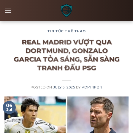
Skip
to
content
TIN TỨC THỂ THAO
REAL MADRID VƯỢT QUA
DORTMUND, GONZALO
GARCIA TỎA SÁNG, SẴN SÀNG
TRANH ĐẤU PSG
POSTED ON
JULY 6, 2025
BY
ADMINPBN
06
Jul