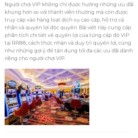
Người chơi VIP không chỉ được hưởng những ưu đãi
khủng hơn so với thành viên thường mà còn được
truy cập vào hàng loạt dịch vụ cao cấp, hỗ trợ cá
nhân và quyền lợi độc quyền. Bài viết này cung cấp
phân tích chi tiết về quyền lợi của từng cấp độ VIP
tại RR88, cách thức nhận và duy trì quyền lợi, cũng
như những gợi ý để tận dụng tối đa các ưu đãi dành
riêng cho người chơi VIP.