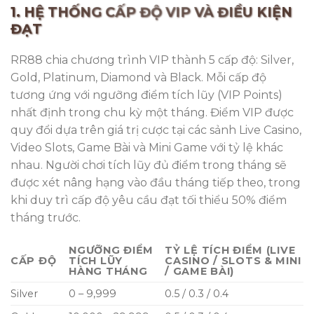
1. HỆ THỐNG CẤP ĐỘ VIP VÀ ĐIỀU KIỆN
ĐẠT
RR88 chia chương trình VIP thành 5 cấp độ: Silver,
Gold, Platinum, Diamond và Black. Mỗi cấp độ
tương ứng với ngưỡng điểm tích lũy (VIP Points)
nhất định trong chu kỳ một tháng. Điểm VIP được
quy đổi dựa trên giá trị cược tại các sảnh Live Casino,
Video Slots, Game Bài và Mini Game với tỷ lệ khác
nhau. Người chơi tích lũy đủ điểm trong tháng sẽ
được xét nâng hạng vào đầu tháng tiếp theo, trong
khi duy trì cấp độ yêu cầu đạt tối thiểu 50% điểm
tháng trước.
NGƯỠNG ĐIỂM
TỶ LỆ TÍCH ĐIỂM (LIVE
CẤP ĐỘ
TÍCH LŨY
CASINO / SLOTS & MINI
HÀNG THÁNG
/ GAME BÀI)
Silver
0 – 9,999
0.5 / 0.3 / 0.4