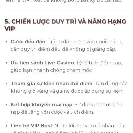
liên hệ VIP Host để không bỏ lỡ bất kỳ ưu đãi nào.
5. CHIẾN LƯỢC DUY TRÌ VÀ NÂNG HẠNG
VIP
Cược đều đặn
: Tránh dồn cược vào cuối tháng,
cần duy trì điểm đều để không bị giáng cấp.
Ưu tiên sảnh Live Casino
: Tỷ lệ tích điểm cao,
giúp bạn nhanh chóng chạm mốc.
Tham gia sự kiện nhân đôi điểm
: Tận dụng các
khung giờ vàng và game được áp dụng sự kiện.
Kết hợp khuyến mãi nạp
: Sử dụng bonus tiền
nạp để tăng vốn cược và tích điểm.
Liên hệ VIP Host
: Nhận lời khuyên cá nhân hóa