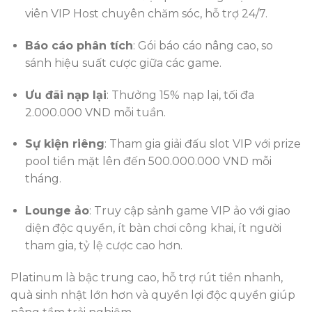
viên VIP Host chuyên chăm sóc, hỗ trợ 24/7.
Báo cáo phân tích
: Gói báo cáo nâng cao, so
sánh hiệu suất cược giữa các game.
Ưu đãi nạp lại
: Thưởng 15% nạp lại, tối đa
2.000.000 VND mỗi tuần.
Sự kiện riêng
: Tham gia giải đấu slot VIP với prize
pool tiền mặt lên đến 500.000.000 VND mỗi
tháng.
Lounge ảo
: Truy cập sảnh game VIP ảo với giao
diện độc quyền, ít bàn chơi công khai, ít người
tham gia, tỷ lệ cược cao hơn.
Platinum là bậc trung cao, hỗ trợ rút tiền nhanh,
quà sinh nhật lớn hơn và quyền lợi độc quyền giúp