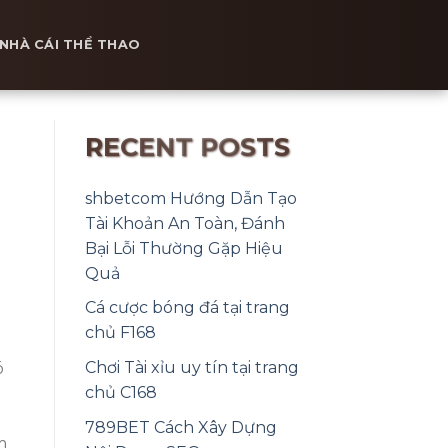
NHÀ CÁI THỂ THAO
RECENT POSTS
shbetcom Hướng Dẫn Tạo
Tài Khoản An Toàn, Đánh
Bại Lỗi Thường Gặp Hiệu
Quả
Cá cược bóng đá tại trang
chủ F168
Chơi Tài xỉu uy tín tại trang
ó
chủ C168
789BET Cách Xây Dựng
m