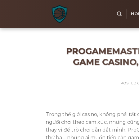
Skip
to
HO
content
PROGAMEMASTE
GAME CASINO,
POSTED
Trong thế giới casino, không phải tất 
người chơi theo cảm xúc, nhưng cũ
thay vì để trò chơi dẫn dắt mình. P
thứ ba – những ai muốn tiếp cận game 