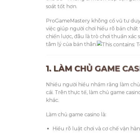
soát tốt hơn.
ProGameMastery không cổ vũ tư duy l
việc giúp người chơi hiểu rõ bản chất 
chiến lược, đâu là trò chơi thuần xác 
tâm lý của bản thân.
1. LÀM CHỦ GAME CAS
Nhiều người hiểu nhầm rằng làm chủ 
cái. Trên thực tế, làm chủ game cas
khác.
Làm chủ game casino là:
Hiểu rõ luật chơi và cơ chế vận hà