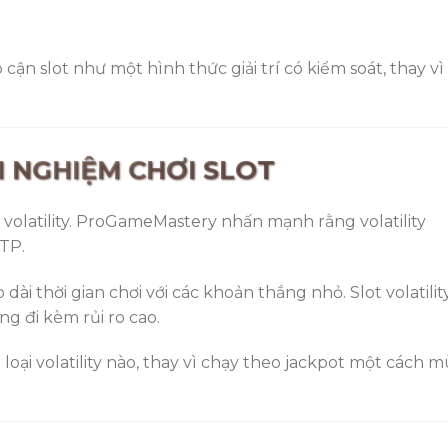
ận slot như một hình thức giải trí có kiểm soát, thay vì
ẢI NGHIỆM CHƠI SLOT
à volatility. ProGameMastery nhấn mạnh rằng volatility
TP.
o dài thời gian chơi với các khoản thắng nhỏ. Slot volatilit
g đi kèm rủi ro cao.
loại volatility nào, thay vì chạy theo jackpot một cách 