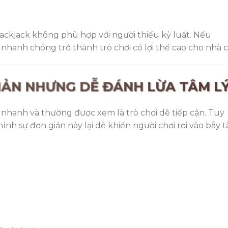
kjack không phù hợp với người thiếu kỷ luật. Nếu
nhanh chóng trở thành trò chơi có lợi thế cao cho nhà cá
GIẢN NHƯNG DỄ ĐÁNH LỪA TÂM L
ộ nhanh và thường được xem là trò chơi dễ tiếp cận. Tuy
nh sự đơn giản này lại dễ khiến người chơi rơi vào bẫy 