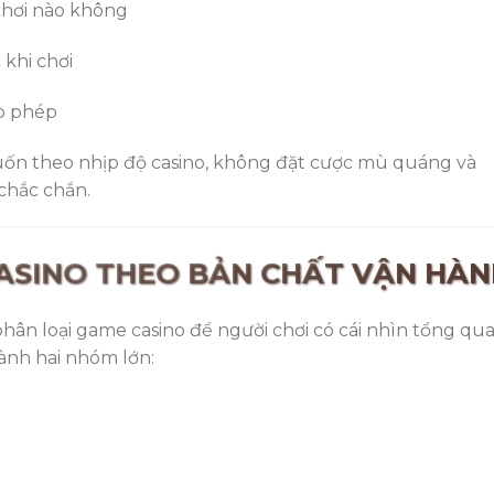
 chơi nào không
 khi chơi
ho phép
uốn theo nhịp độ casino, không đặt cược mù quáng và
chắc chắn.
CASINO THEO BẢN CHẤT VẬN HÀ
ân loại game casino để người chơi có cái nhìn tổng qua
hành hai nhóm lớn: