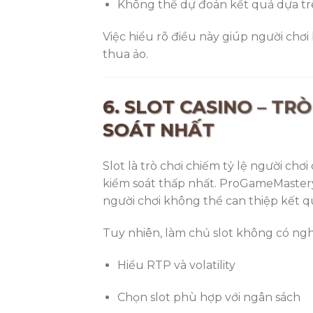
Không thể dự đoán kết quả dựa trê
Việc hiểu rõ điều này giúp người chơ
thua ảo.
6. SLOT CASINO – TR
SOÁT NHẤT
Slot là trò chơi chiếm tỷ lệ người chơ
kiểm soát thấp nhất. ProGameMastery
người chơi không thể can thiệp kết q
Tuy nhiên, làm chủ slot không có nghĩ
Hiểu RTP và volatility
Chọn slot phù hợp với ngân sách