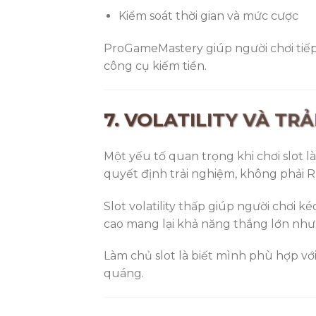
Kiểm soát thời gian và mức cược
ProGameMastery giúp người chơi tiếp c
công cụ kiếm tiền.
7. VOLATILITY VÀ TR
Một yếu tố quan trọng khi chơi slot l
quyết định trải nghiệm, không phải R
Slot volatility thấp giúp người chơi ké
cao mang lại khả năng thắng lớn nhưn
Làm chủ slot là biết mình phù hợp với 
quáng.