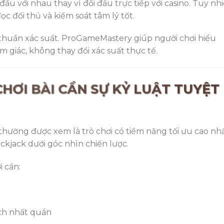
đầu với nhau thay vì đối đầu trực tiếp với casino. Tuy nhi
c đối thủ và kiểm soát tâm lý tốt.
ơi thuần xác suất. ProGameMastery giúp người chơi hiểu
m giác, không thay đổi xác suất thực tế.
CHƠI BÀI CẦN SỰ KỶ LUẬT TUYỆT
thường được xem là trò chơi có tiềm năng tối ưu cao nhấ
kjack dưới góc nhìn chiến lược.
i cần:
ch nhất quán