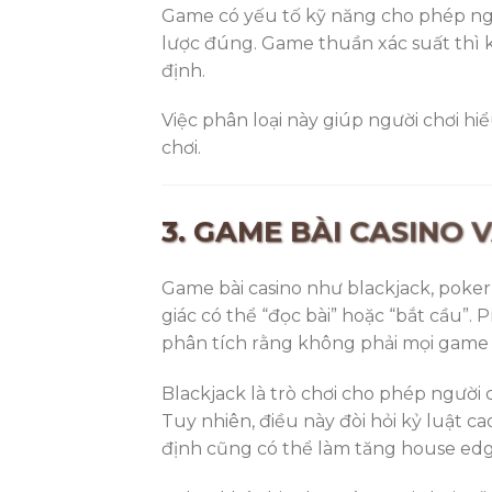
Game có yếu tố kỹ năng cho phép ng
lược đúng. Game thuần xác suất thì
định.
Việc phân loại này giúp người chơi hi
chơi.
3. GAME BÀI CASINO 
Game bài casino như blackjack, poke
giác có thể “đọc bài” hoặc “bắt cầu”.
phân tích rằng không phải mọi game 
Blackjack là trò chơi cho phép người 
Tuy nhiên, điều này đòi hỏi kỷ luật ca
định cũng có thể làm tăng house edg