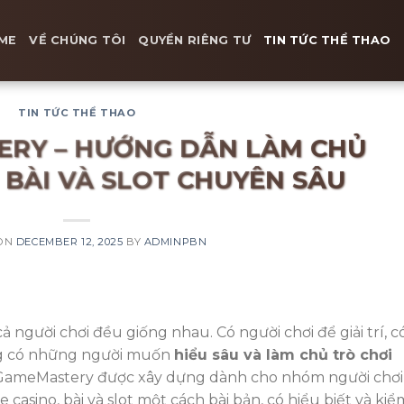
ME
VỀ CHÚNG TÔI
QUYỀN RIÊNG TƯ
TIN TỨC THỂ THAO
TIN TỨC THỂ THAO
RY – HƯỚNG DẪN LÀM CHỦ
 BÀI VÀ SLOT CHUYÊN SÂU
 ON
DECEMBER 12, 2025
BY
ADMINPBN
cả người chơi đều giống nhau. Có người chơi để giải trí, c
ng có những người muốn
hiểu sâu và làm chủ trò chơi
roGameMastery được xây dựng dành cho nhóm người chơi
casino, bài và slot một cách bài bản, có hiểu biết và kiể