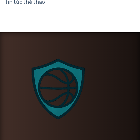
Tin tức thể thao