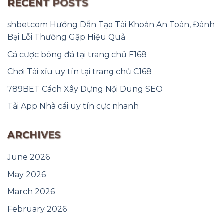
RECENT POSTS
shbetcom Hướng Dẫn Tạo Tài Khoản An Toàn, Đánh
Bại Lỗi Thường Gặp Hiệu Quả
Cá cược bóng đá tại trang chủ F168
Chơi Tài xỉu uy tín tại trang chủ C168
789BET Cách Xây Dựng Nội Dung SEO
Tải App Nhà cái uy tín cực nhanh
ARCHIVES
June 2026
May 2026
March 2026
February 2026