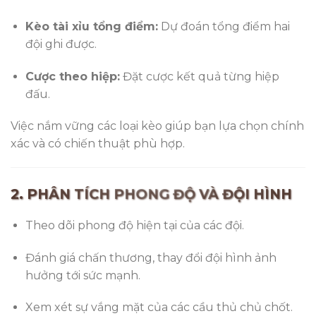
Kèo tài xỉu tổng điểm:
Dự đoán tổng điểm hai
đội ghi được.
Cược theo hiệp:
Đặt cược kết quả từng hiệp
đấu.
Việc nắm vững các loại kèo giúp bạn lựa chọn chính
xác và có chiến thuật phù hợp.
2. PHÂN TÍCH PHONG ĐỘ VÀ ĐỘI HÌNH
Theo dõi phong độ hiện tại của các đội.
Đánh giá chấn thương, thay đổi đội hình ảnh
hưởng tới sức mạnh.
Xem xét sự vắng mặt của các cầu thủ chủ chốt.