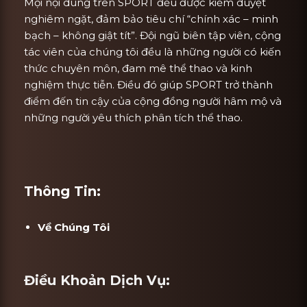
Mọi nội dung trên SPORT đều được kiểm duyệt
nghiêm ngặt, đảm bảo tiêu chí “chính xác – minh
bạch – không giật tít”. Đội ngũ biên tập viên, cộng
tác viên của chúng tôi đều là những người có kiến
thức chuyên môn, đam mê thể thao và kinh
nghiệm thực tiễn. Điều đó giúp SPORT trở thành
điểm đến tin cậy của cộng đồng người hâm mộ và
những người yêu thích phân tích thể thao.
Thông Tin:
Về Chúng Tôi
Điều Khoản Dịch Vụ: