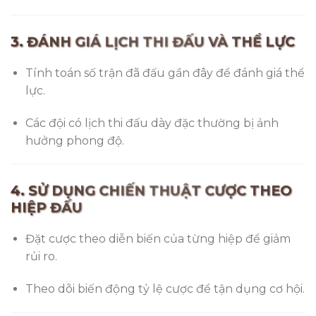
3. ĐÁNH GIÁ LỊCH THI ĐẤU VÀ THỂ LỰC
Tính toán số trận đã đấu gần đây để đánh giá thể
lực.
Các đội có lịch thi đấu dày đặc thường bị ảnh
hưởng phong độ.
4. SỬ DỤNG CHIẾN THUẬT CƯỢC THEO
HIỆP ĐẤU
Đặt cược theo diễn biến của từng hiệp để giảm
rủi ro.
Theo dõi biến động tỷ lệ cược để tận dụng cơ hội.