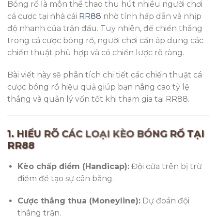
Bóng rổ là môn thể thao thu hút nhiều người chơi
cá cược tại nhà cái
RR88
nhờ tính hấp dẫn và nhịp
độ nhanh của trận đấu. Tuy nhiên, để chiến thắng
trong cá cược bóng rổ, người chơi cần áp dụng các
chiến thuật phù hợp và có chiến lược rõ ràng.
Bài viết này sẽ phân tích chi tiết các chiến thuật cá
cược bóng rổ hiệu quả giúp bạn nâng cao tỷ lệ
thắng và quản lý vốn tốt khi tham gia tại RR88.
1. HIỂU RÕ CÁC LOẠI KÈO BÓNG RỔ TẠI
RR88
Kèo chấp điểm (Handicap):
Đội cửa trên bị trừ
điểm để tạo sự cân bằng.
Cược thắng thua (Moneyline):
Dự đoán đội
thắng trận.