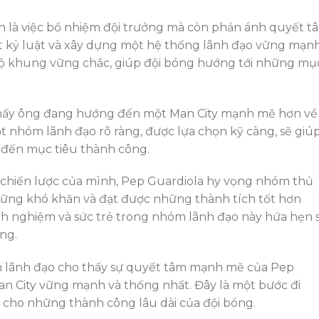
ần là việc bổ nhiệm đội trưởng mà còn phản ánh quyết t
hặt kỷ luật và xây dựng một hệ thống lãnh đạo vững mạn
bộ khung vững chắc, giúp đội bóng hướng tới những mụ
thấy ông đang hướng đến một Man City mạnh mẽ hơn về
t nhóm lãnh đạo rõ ràng, được lựa chọn kỹ càng, sẽ giú
g đến mục tiêu thành công.
 chiến lược của mình, Pep Guardiola hy vọng nhóm thủ
những khó khăn và đạt được những thành tích tốt hơn
kinh nghiệm và sức trẻ trong nhóm lãnh đạo này hứa hẹn 
ng.
ban lãnh đạo cho thấy sự quyết tâm mạnh mẽ của Pep
an City vững mạnh và thống nhất. Đây là một bước đi
 cho những thành công lâu dài của đội bóng.