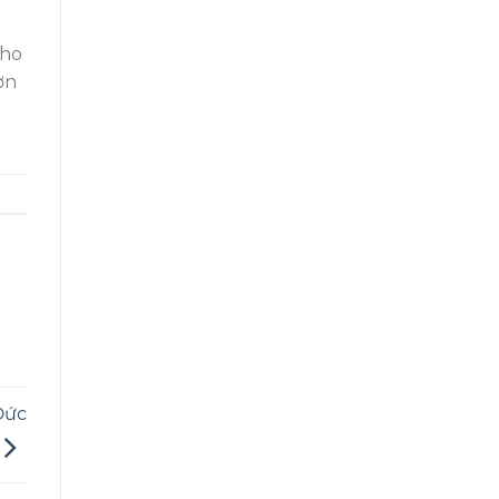
cho
ơn
Đức