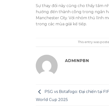
Sự thay đổi này cũng cho thấy tầm n
hướng đến thành công trong ngắn hạ
Manchester City. Với nhóm thủ lĩnh m
trong các mùa giải kế tiếp.
This entry was post
ADMINPBN
PSG vs Botafogo: Đại chiến tại FI
World Cup 2025