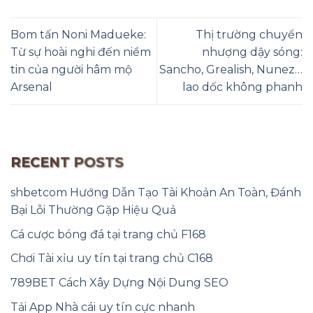
Bom tấn Noni Madueke:
Thị trường chuyển
Từ sự hoài nghi đến niềm
nhượng dậy sóng:
tin của người hâm mộ
Sancho, Grealish, Nunez…
Arsenal
lao dốc không phanh
RECENT POSTS
shbetcom Hướng Dẫn Tạo Tài Khoản An Toàn, Đánh
Bại Lỗi Thường Gặp Hiệu Quả
Cá cược bóng đá tại trang chủ F168
Chơi Tài xỉu uy tín tại trang chủ C168
789BET Cách Xây Dựng Nội Dung SEO
Tải App Nhà cái uy tín cực nhanh