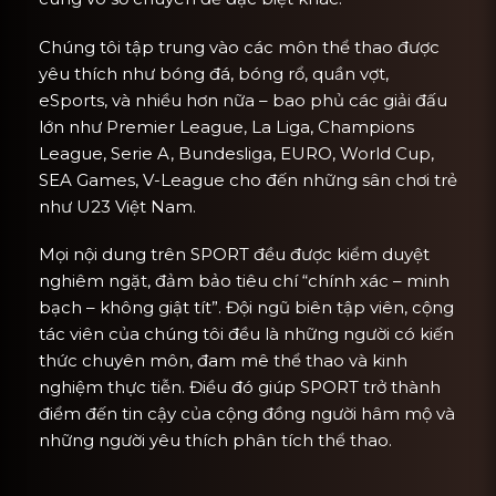
Chúng tôi tập trung vào các môn thể thao được
yêu thích như bóng đá, bóng rổ, quần vợt,
eSports, và nhiều hơn nữa – bao phủ các giải đấu
lớn như Premier League, La Liga, Champions
League, Serie A, Bundesliga, EURO, World Cup,
SEA Games, V-League cho đến những sân chơi trẻ
như U23 Việt Nam.
Mọi nội dung trên SPORT đều được kiểm duyệt
nghiêm ngặt, đảm bảo tiêu chí “chính xác – minh
bạch – không giật tít”. Đội ngũ biên tập viên, cộng
tác viên của chúng tôi đều là những người có kiến
thức chuyên môn, đam mê thể thao và kinh
nghiệm thực tiễn. Điều đó giúp SPORT trở thành
điểm đến tin cậy của cộng đồng người hâm mộ và
những người yêu thích phân tích thể thao.