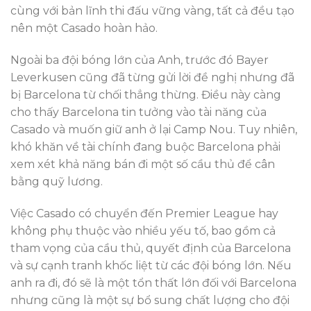
cùng với bản lĩnh thi đấu vững vàng, tất cả đều tạo
nên một Casado hoàn hảo.
Ngoài ba đội bóng lớn của Anh, trước đó Bayer
Leverkusen cũng đã từng gửi lời đề nghị nhưng đã
bị Barcelona từ chối thẳng thừng. Điều này càng
cho thấy Barcelona tin tưởng vào tài năng của
Casado và muốn giữ anh ở lại Camp Nou. Tuy nhiên,
khó khăn về tài chính đang buộc Barcelona phải
xem xét khả năng bán đi một số cầu thủ để cân
bằng quỹ lương.
Việc Casado có chuyển đến Premier League hay
không phụ thuộc vào nhiều yếu tố, bao gồm cả
tham vọng của cầu thủ, quyết định của Barcelona
và sự cạnh tranh khốc liệt từ các đội bóng lớn. Nếu
anh ra đi, đó sẽ là một tổn thất lớn đối với Barcelona
nhưng cũng là một sự bổ sung chất lượng cho đội