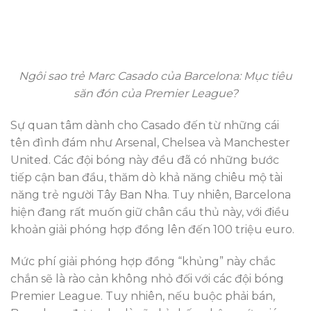
Ngôi sao trẻ Marc Casado của Barcelona: Mục tiêu
săn đón của Premier League?
Sự quan tâm dành cho Casado đến từ những cái
tên đình đám như Arsenal, Chelsea và Manchester
United. Các đội bóng này đều đã có những bước
tiếp cận ban đầu, thăm dò khả năng chiêu mộ tài
năng trẻ người Tây Ban Nha. Tuy nhiên, Barcelona
hiện đang rất muốn giữ chân cầu thủ này, với điều
khoản giải phóng hợp đồng lên đến 100 triệu euro.
Mức phí giải phóng hợp đồng “khủng” này chắc
chắn sẽ là rào cản không nhỏ đối với các đội bóng
Premier League. Tuy nhiên, nếu buộc phải bán,