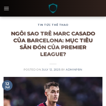
Skip
to
content
TIN TỨC THỂ THAO
NGÔI SAO TRẺ MARC CASADO
CỦA BARCELONA: MỤC TIÊU
SĂN ĐÓN CỦA PREMIER
LEAGUE?
POSTED ON
JULY 12, 2025
BY
ADMINPBN
12
Jul