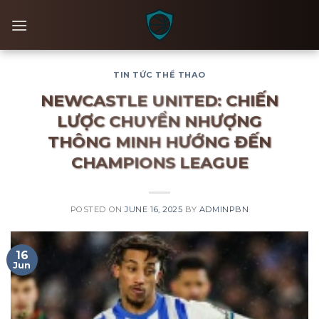
Skip
to
content
TIN TỨC THỂ THAO
NEWCASTLE UNITED: CHIẾN
LƯỢC CHUYỂN NHƯỢNG
THÔNG MINH HƯỚNG ĐẾN
CHAMPIONS LEAGUE
POSTED ON
JUNE 16, 2025
BY
ADMINPBN
16
Jun