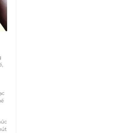
g
ể,
ạc
hể
húc
hút