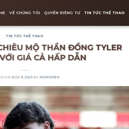
ME
VỀ CHÚNG TÔI
QUYỀN RIÊNG TƯ
TIN TỨC THỂ THAO
TIN TỨC THỂ THAO
CHIÊU MỘ THẦN ĐỒNG TYLER
 VỚI GIÁ CẢ HẤP DẪN
ED ON
JULY 9, 2025
BY
ADMINPBN