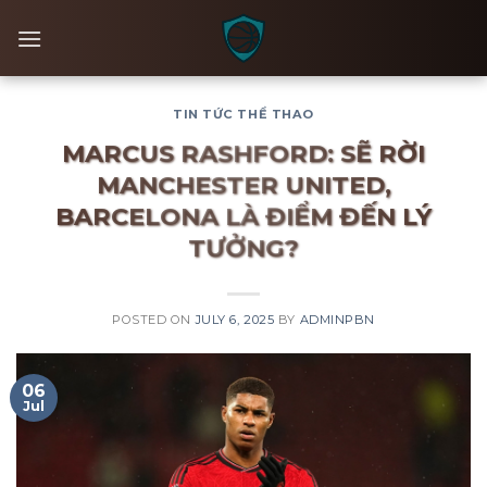
Skip
to
content
TIN TỨC THỂ THAO
MARCUS RASHFORD: SẼ RỜI
MANCHESTER UNITED,
BARCELONA LÀ ĐIỂM ĐẾN LÝ
TƯỞNG?
POSTED ON
JULY 6, 2025
BY
ADMINPBN
06
Jul