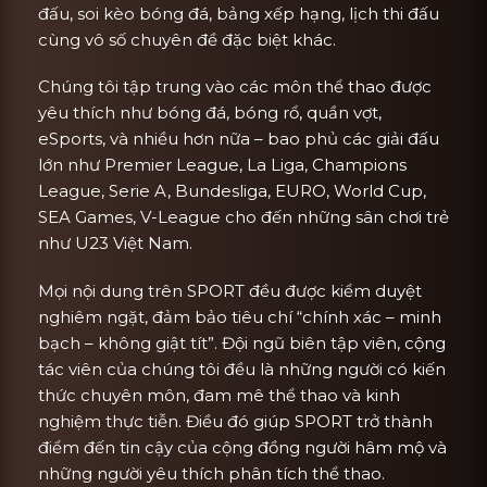
đấu, soi kèo bóng đá, bảng xếp hạng, lịch thi đấu
cùng vô số chuyên đề đặc biệt khác.
Chúng tôi tập trung vào các môn thể thao được
yêu thích như bóng đá, bóng rổ, quần vợt,
eSports, và nhiều hơn nữa – bao phủ các giải đấu
lớn như Premier League, La Liga, Champions
League, Serie A, Bundesliga, EURO, World Cup,
SEA Games, V-League cho đến những sân chơi trẻ
như U23 Việt Nam.
Mọi nội dung trên SPORT đều được kiểm duyệt
nghiêm ngặt, đảm bảo tiêu chí “chính xác – minh
bạch – không giật tít”. Đội ngũ biên tập viên, cộng
tác viên của chúng tôi đều là những người có kiến
thức chuyên môn, đam mê thể thao và kinh
nghiệm thực tiễn. Điều đó giúp SPORT trở thành
điểm đến tin cậy của cộng đồng người hâm mộ và
những người yêu thích phân tích thể thao.