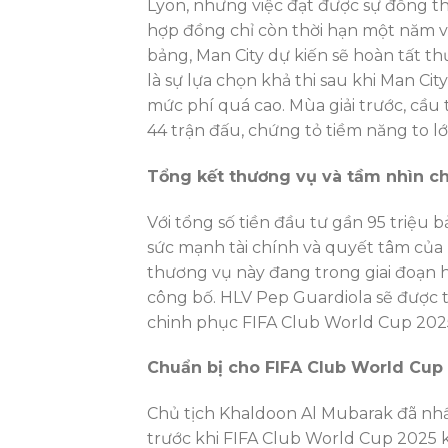
Lyon, nhưng việc đạt được sự đồng thu
hợp đồng chỉ còn thời hạn một năm v
bảng, Man City dự kiến sẽ hoàn tất t
là sự lựa chọn khả thi sau khi Man Cit
mức phí quá cao. Mùa giải trước, cầu
44 trận đấu, chứng tỏ tiềm năng to l
Tổng kết thương vụ và tầm nhìn ch
Với tổng số tiền đầu tư gần 95 triệu 
sức mạnh tài chính và quyết tâm của
thương vụ này đang trong giai đoạn h
công bố. HLV Pep Guardiola sẽ được 
chinh phục FIFA Club World Cup 2025,
Chuẩn bị cho FIFA Club World Cup
Chủ tịch Khaldoon Al Mubarak đã nhấ
trước khi FIFA Club World Cup 2025 kh