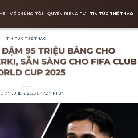
ME
VỀ CHÚNG TÔI
QUYỀN RIÊNG TƯ
TIN TỨC THỂ THAO
TIN TỨC THỂ THAO
I ĐẬM 95 TRIỆU BẢNG CHO
RKI, SẴN SÀNG CHO FIFA CLUB
RLD CUP 2025
ED ON
JUNE 4, 2025
BY
ADMINPBN