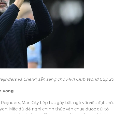
eijnders và Cherki, sẵn sàng cho FIFA Club World Cup 2
ển vọng
 Reijnders, Man City tiếp tục gây bất ngờ với việc đạt thỏ
yon. Mặc dù đề nghị chính thức vẫn chưa được gửi tới