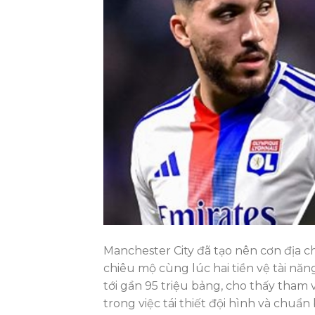
Manchester City đã tạo nên cơn địa 
chiêu mộ cùng lúc hai tiền vệ tài năng
tới gần 95 triệu bảng, cho thấy tham
trong việc tái thiết đội hình và chuẩn 