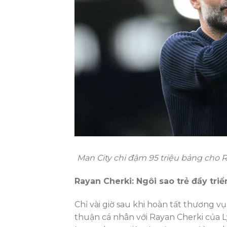
Man City chi đậm 95 triệu bảng cho R
Rayan Cherki: Ngôi sao trẻ đầy tri
Chỉ vài giờ sau khi hoàn tất thương vụ
thuận cá nhân với Rayan Cherki của L