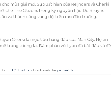
 cho mùa giải mới. Sự xuất hiện của Reijnders và Cherki
ới cho The Citizens trong kỷ nguyên hậu De Bruyne,
ẫn và thành công vang dội trên mọi đấu trường.
Rayan Cherki là mục tiêu hàng đầu của Man City. Họ tin
mẽ trong tương lai. Đàm phán với Lyon đã bắt đầu và đề
ed in
Tin tức thể thao
. Bookmark the
permalink
.