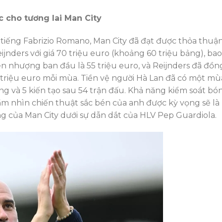
c cho tương lai Man City
iếng Fabrizio Romano, Man City đã đạt được thỏa thuậ
ijnders với giá 70 triệu euro (khoảng 60 triệu bảng), bao
 nhượng ban đầu là 55 triệu euro, và Reijnders đã đồn
 triệu euro mỗi mùa. Tiền vệ người Hà Lan đã có một mù
thắng và 5 kiến tạo sau 54 trận đấu. Khả năng kiểm soát bó
 nhìn chiến thuật sắc bén của anh được kỳ vọng sẽ là
ng của Man City dưới sự dẫn dắt của HLV Pep Guardiola.