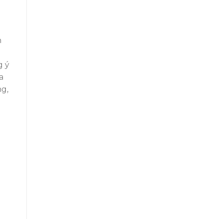
n
g ý
a
ng,