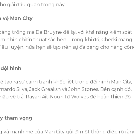
ho giải đấu quan trọng này.
 vệ Man City
oảng trống mà De Bruyne để lại, với khả năng kiểm soát
m nhìn chiến thuật sắc bén. Trong khi đó, Cherki mang
điêu luyện, hứa hẹn sẽ tạo nên sự đa dạng cho hàng côn
 đội hình
ẽ tạo ra sự cạnh tranh khốc liệt trong đội hình Man City,
nardo Silva, Jack Grealish và John Stones. Bên cạnh đó,
hậu vệ trái Rayan Ait-Nouri từ Wolves để hoàn thiện đội
đầy tham vọng
à mạnh mẽ của Man City gửi đi một thông điệp rõ ràn