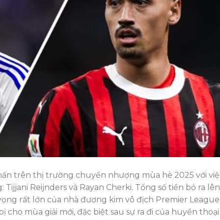
chấn trên thị trường chuyển nhượng mùa hè 2025 với việ
: Tijjani Reijnders và Rayan Cherki. Tổng số tiền bỏ ra lên
 vọng rất lớn của nhà đương kim vô địch Premier League
bị cho mùa giải mới, đặc biệt sau sự ra đi của huyền thoại