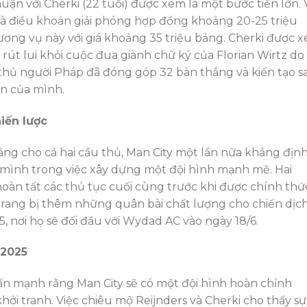
ận với Cherki (22 tuổi) được xem là một bước tiến lớn. 
à điều khoản giải phóng hợp đồng khoảng 20-25 triệu
hương vụ này với giá khoảng 35 triệu bảng. Cherki được 
y rút lui khỏi cuộc đua giành chữ ký của Florian Wirtz do
 thủ người Pháp đã đóng góp 32 bàn thắng và kiến tạo s
ớn của mình.
iến lược
bảng cho cả hai cầu thủ, Man City một lần nữa khẳng địn
 mình trong việc xây dựng một đội hình mạnh mẽ. Hai
oàn tất các thủ tục cuối cùng trước khi được chính thứ
trang bị thêm những quân bài chất lượng cho chiến dịc
 nơi họ sẽ đối đầu với Wydad AC vào ngày 18/6.
 2025
n mạnh rằng Man City sẽ có một đội hình hoàn chỉnh
ởi tranh. Việc chiêu mộ Reijnders và Cherki cho thấy sự