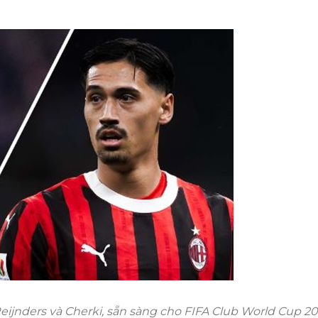
eijnders và Cherki, sẵn sàng cho FIFA Club World Cup 2