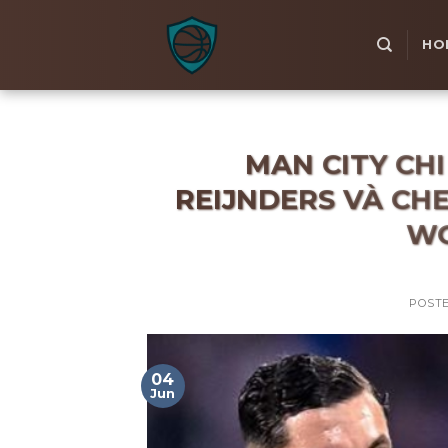
Skip
to
HO
content
MAN CITY CH
REIJNDERS VÀ CHE
WO
POST
04
Jun