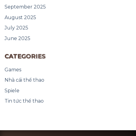
September 2025
August 2025
July 2025
June 2025
CATEGORIES
Games
Nhà cái thể thao
Spiele
Tin tức thể thao