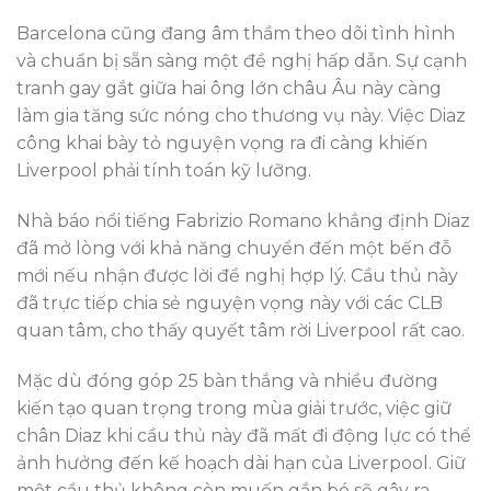
Barcelona cũng đang âm thầm theo dõi tình hình
và chuẩn bị sẵn sàng một đề nghị hấp dẫn. Sự cạnh
tranh gay gắt giữa hai ông lớn châu Âu này càng
làm gia tăng sức nóng cho thương vụ này. Việc Diaz
công khai bày tỏ nguyện vọng ra đi càng khiến
Liverpool phải tính toán kỹ lưỡng.
Nhà báo nổi tiếng Fabrizio Romano khẳng định Diaz
đã mở lòng với khả năng chuyển đến một bến đỗ
mới nếu nhận được lời đề nghị hợp lý. Cầu thủ này
đã trực tiếp chia sẻ nguyện vọng này với các CLB
quan tâm, cho thấy quyết tâm rời Liverpool rất cao.
Mặc dù đóng góp 25 bàn thắng và nhiều đường
kiến tạo quan trọng trong mùa giải trước, việc giữ
chân Diaz khi cầu thủ này đã mất đi động lực có thể
ảnh hưởng đến kế hoạch dài hạn của Liverpool. Giữ
một cầu thủ không còn muốn gắn bó sẽ gây ra