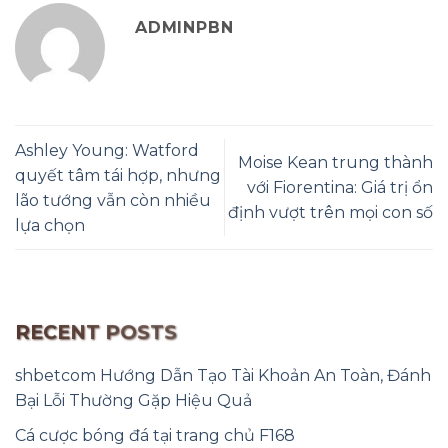
ADMINPBN
Ashley Young: Watford
Moise Kean trung thành
quyết tâm tái hợp, nhưng
với Fiorentina: Giá trị ổn
lão tướng vẫn còn nhiều
định vượt trên mọi con số
lựa chọn
RECENT POSTS
shbetcom Hướng Dẫn Tạo Tài Khoản An Toàn, Đánh
Bại Lỗi Thường Gặp Hiệu Quả
Cá cược bóng đá tại trang chủ F168