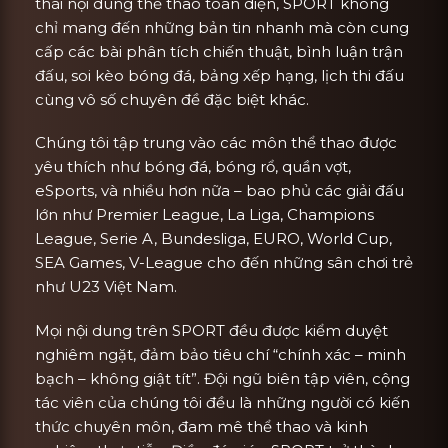
thái nội dung thể thao toàn diện, SPORT không
chỉ mang đến những bản tin nhanh mà còn cung
cấp các bài phân tích chiến thuật, bình luận trận
đấu, soi kèo bóng đá, bảng xếp hạng, lịch thi đấu
cùng vô số chuyên đề đặc biệt khác.
Chúng tôi tập trung vào các môn thể thao được
yêu thích như bóng đá, bóng rổ, quần vợt,
eSports, và nhiều hơn nữa – bao phủ các giải đấu
lớn như Premier League, La Liga, Champions
League, Serie A, Bundesliga, EURO, World Cup,
SEA Games, V-League cho đến những sân chơi trẻ
như U23 Việt Nam.
Mọi nội dung trên SPORT đều được kiểm duyệt
nghiêm ngặt, đảm bảo tiêu chí “chính xác – minh
bạch – không giật tít”. Đội ngũ biên tập viên, cộng
tác viên của chúng tôi đều là những người có kiến
thức chuyên môn, đam mê thể thao và kinh