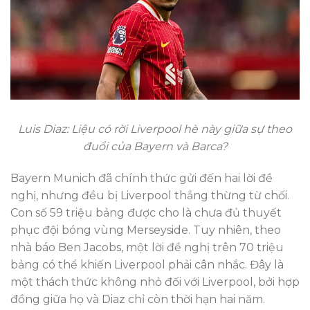
Luis Diaz: Liệu có rời Liverpool hè này giữa sự theo
đuổi của Bayern và Barca?
Bayern Munich đã chính thức gửi đến hai lời đề
nghị, nhưng đều bị Liverpool thẳng thừng từ chối.
Con số 59 triệu bảng được cho là chưa đủ thuyết
phục đội bóng vùng Merseyside. Tuy nhiên, theo
nhà báo Ben Jacobs, một lời đề nghị trên 70 triệu
bảng có thể khiến Liverpool phải cân nhắc. Đây là
một thách thức không nhỏ đối với Liverpool, bởi hợp
đồng giữa họ và Diaz chỉ còn thời hạn hai năm.