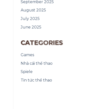
September 2025
August 2025
July 2025
June 2025
CATEGORIES
Games
Nhà cái thể thao
Spiele
Tin tức thể thao