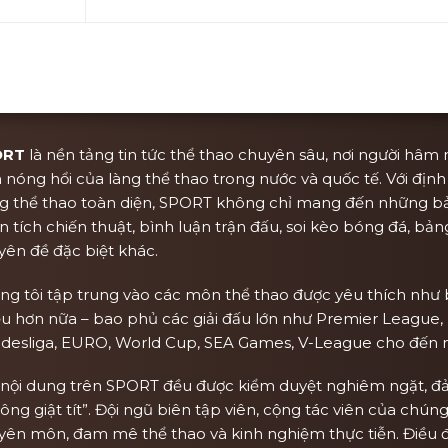
ORT
là nền tảng tin tức thể thao chuyên sâu, nơi người hâm 
 nóng hổi của làng thể thao trong nước và quốc tế. Với địn
g thể thao toàn diện, SPORT không chỉ mang đến những bả
 tích chiến thuật, bình luận trận đấu, soi kèo bóng đá, bản
yên đề đặc biệt khác.
ng tôi tập trung vào các môn thể thao được yêu thích như b
ều hơn nữa – bao phủ các giải đấu lớn như Premier League, 
desliga, EURO, World Cup, SEA Games, V-League cho đến n
 nội dung trên SPORT đều được kiểm duyệt nghiêm ngặt, đả
ông giật tít”. Đội ngũ biên tập viên, cộng tác viên của chún
yên môn, đam mê thể thao và kinh nghiệm thực tiễn. Điều 