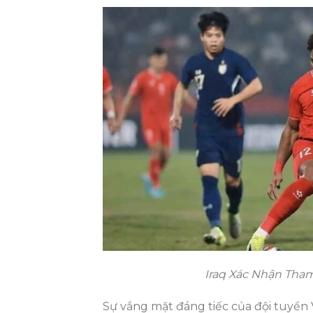
Iraq Xác Nhận Tham
Sự vắng mặt đáng tiếc của đội tuyển 