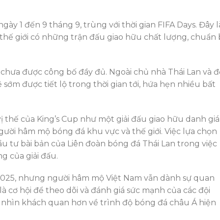
ngày 1 đến 9 tháng 9, trùng với thời gian FIFA Days. Đây l
 thế giới có những trận đấu giao hữu chất lượng, chuẩn 
chưa được công bố đầy đủ. Ngoài chủ nhà Thái Lan và đ
ẽ sớm được tiết lộ trong thời gian tới, hứa hẹn nhiều bất
ị thế của King’s Cup như một giải đấu giao hữu danh giá
ười hâm mộ bóng đá khu vực và thế giới. Việc lựa chọn
ầu tư bài bản của Liên đoàn bóng đá Thái Lan trong việc
g của giải đấu.
 2025, nhưng người hâm mộ Việt Nam vẫn dành sự quan
 là cơ hội để theo dõi và đánh giá sức mạnh của các đội
i nhìn khách quan hơn về trình độ bóng đá châu Á hiện