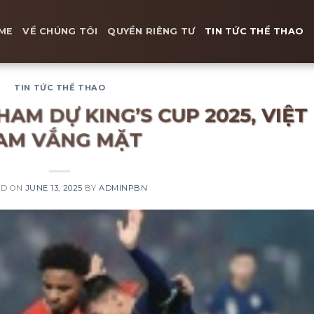
ME
VỀ CHÚNG TÔI
QUYỀN RIÊNG TƯ
TIN TỨC THỂ THAO
TIN TỨC THỂ THAO
AM DỰ KING’S CUP 2025, VIỆT
AM VẮNG MẶT
ED ON
JUNE 13, 2025
BY
ADMINPBN