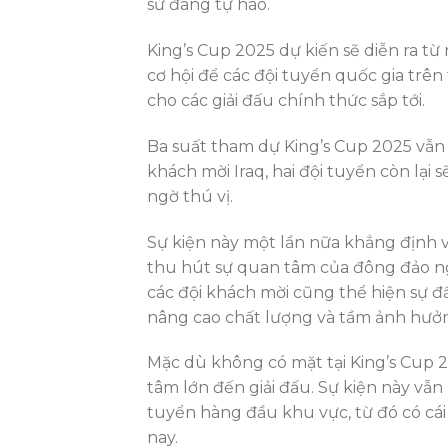
sử đáng tự hào.
King’s Cup 2025 dự kiến sẽ diễn ra từ 
cơ hội để các đội tuyển quốc gia trên
cho các giải đấu chính thức sắp tới.
Ba suất tham dự King’s Cup 2025 vẫn 
khách mời Iraq, hai đội tuyển còn lại s
ngờ thú vị.
Sự kiện này một lần nữa khẳng định v
thu hút sự quan tâm của đông đảo ng
các đội khách mời cũng thể hiện sự đ
nâng cao chất lượng và tầm ảnh hưởn
Mặc dù không có mặt tại King’s Cup
tâm lớn đến giải đấu. Sự kiện này vẫn
tuyển hàng đầu khu vực, từ đó có cá
nay.