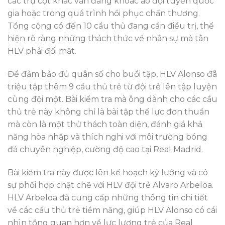
các trụ cột khác vẫn đang khoác áo đội tuyển quốc
gia hoặc trong quá trình hồi phục chấn thương.
Tổng cộng có đến 10 cầu thủ đang cần điều trị, thể
hiện rõ ràng những thách thức về nhân sự mà tân
HLV phải đối mặt.
Để đảm bảo đủ quân số cho buổi tập, HLV Alonso đã
triệu tập thêm 9 cầu thủ trẻ từ đội trẻ lên tập luyện
cùng đội một. Bài kiểm tra mà ông dành cho các cầu
thủ trẻ này không chỉ là bài tập thể lực đơn thuần
mà còn là một thử thách toàn diện, đánh giá khả
năng hòa nhập và thích nghi với môi trường bóng
đá chuyên nghiệp, cường độ cao tại Real Madrid.
Bài kiểm tra này được lên kế hoạch kỹ lưỡng và có
sự phối hợp chặt chẽ với HLV đội trẻ Alvaro Arbeloa.
HLV Arbeloa đã cung cấp những thông tin chi tiết
về các cầu thủ trẻ tiềm năng, giúp HLV Alonso có cái
nhìn tổng quan hơn về lực lượng trẻ của Real