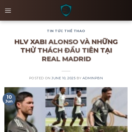
Skip
to
content
TIN TỨC THỂ THAO
HLV XABI ALONSO VÀ NHỮNG
THỬ THÁCH ĐẦU TIÊN TẠI
REAL MADRID
POSTED ON
JUNE 10, 2025
BY
ADMINPBN
10
Jun