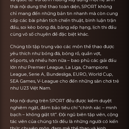
thái nội dung thể thao toàn diện, SPORT không
chỉ mang đến những bản tin nhanh mà còn cung
cấp các bài phân tích chiến thuật, bình luận trận
đấu, soi kèo bóng đá, bảng xếp hạng, lịch thi đấu
cùng vô số chuyên đề đặc biệt khác.
Chúng tôi tập trung vào các môn thể thao được
yêu thích như bóng đá, bóng rổ, quần vợt,
eSports, và nhiều hơn nữa – bao phủ các giải đấu
lớn như Premier League, La Liga, Champions
League, Serie A, Bundesliga, EURO, World Cup,
SEA Games, V-League cho đến những sân chơi trẻ
như U23 Việt Nam.
Mọi nội dung trên SPORT đều được kiểm duyệt
nghiêm ngặt, đảm bảo tiêu chí “chính xác – minh
bạch – không giật tít”. Đội ngũ biên tập viên, cộng
tác viên của chúng tôi đều là những người có kiến
thức chuyên môn, đam mê thể thao và kinh