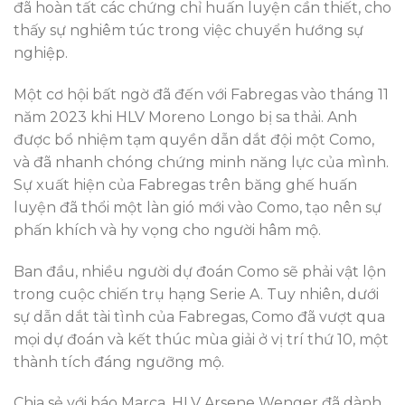
đã hoàn tất các chứng chỉ huấn luyện cần thiết, cho
thấy sự nghiêm túc trong việc chuyển hướng sự
nghiệp.
Một cơ hội bất ngờ đã đến với Fabregas vào tháng 11
năm 2023 khi HLV Moreno Longo bị sa thải. Anh
được bổ nhiệm tạm quyền dẫn dắt đội một Como,
và đã nhanh chóng chứng minh năng lực của mình.
Sự xuất hiện của Fabregas trên băng ghế huấn
luyện đã thổi một làn gió mới vào Como, tạo nên sự
phấn khích và hy vọng cho người hâm mộ.
Ban đầu, nhiều người dự đoán Como sẽ phải vật lộn
trong cuộc chiến trụ hạng Serie A. Tuy nhiên, dưới
sự dẫn dắt tài tình của Fabregas, Como đã vượt qua
mọi dự đoán và kết thúc mùa giải ở vị trí thứ 10, một
thành tích đáng ngưỡng mộ.
Chia sẻ với báo Marca, HLV Arsene Wenger đã dành