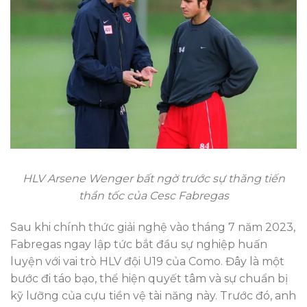
HLV Arsene Wenger bất ngờ trước sự thăng tiến
thần tốc của Cesc Fabregas
Sau khi chính thức giải nghệ vào tháng 7 năm 2023,
Fabregas ngay lập tức bắt đầu sự nghiệp huấn
luyện với vai trò HLV đội U19 của Como. Đây là một
bước đi táo bạo, thể hiện quyết tâm và sự chuẩn bị
kỹ lưỡng của cựu tiền vệ tài năng này. Trước đó, anh