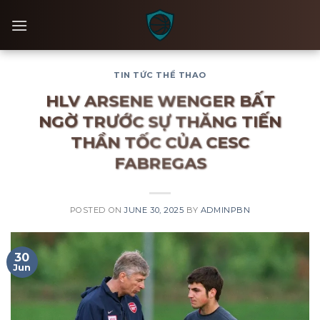
Skip
to
content
TIN TỨC THỂ THAO
HLV ARSENE WENGER BẤT
NGỜ TRƯỚC SỰ THĂNG TIẾN
THẦN TỐC CỦA CESC
FABREGAS
POSTED ON
JUNE 30, 2025
BY
ADMINPBN
30
Jun