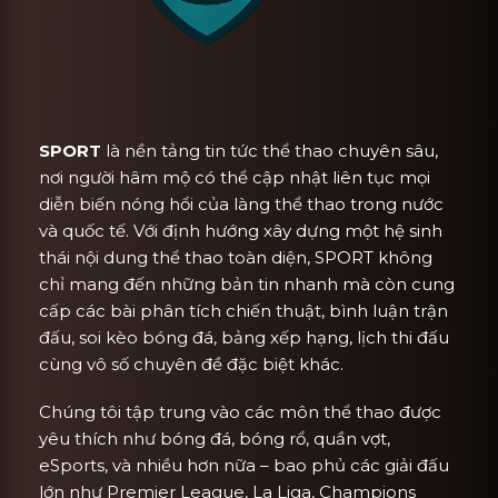
SPORT
là nền tảng tin tức thể thao chuyên sâu,
nơi người hâm mộ có thể cập nhật liên tục mọi
diễn biến nóng hổi của làng thể thao trong nước
và quốc tế. Với định hướng xây dựng một hệ sinh
thái nội dung thể thao toàn diện, SPORT không
chỉ mang đến những bản tin nhanh mà còn cung
cấp các bài phân tích chiến thuật, bình luận trận
đấu, soi kèo bóng đá, bảng xếp hạng, lịch thi đấu
cùng vô số chuyên đề đặc biệt khác.
Chúng tôi tập trung vào các môn thể thao được
yêu thích như bóng đá, bóng rổ, quần vợt,
eSports, và nhiều hơn nữa – bao phủ các giải đấu
lớn như Premier League, La Liga, Champions