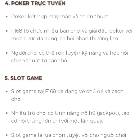
4. POKER TRỰC TUYẾN
Poker kết hợp may mắn và chiến thuật.
F168 tổ chức nhiều bàn chơi và giải đấu poker với
mức cược đa dạng, cơ hội nhận thưởng lớn.
Người chơi có thể rèn luyện kỹ năng và học hỏi
chiến thuật từ cao thủ.
5. SLOT GAME
Slot game tại F168 đa dạng về chủ đề và cách
chơi.
Nhiều trò chơi có tính năng nổ hũ (jackpot), tạo
cơ hội trúng lớn chỉ với một lần quay.
Slot game là lựa chọn tuyệt vời cho người chơi