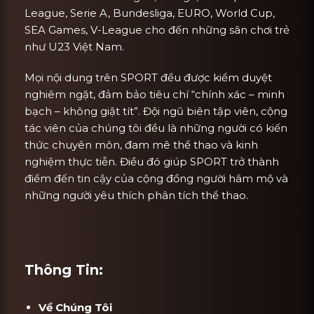
League, Serie A, Bundesliga, EURO, World Cup,
SEA Games, V-League cho đến những sân chơi trẻ
như U23 Việt Nam.
Mọi nội dung trên SPORT đều được kiểm duyệt
nghiêm ngặt, đảm bảo tiêu chí “chính xác – minh
bạch – không giật tít”. Đội ngũ biên tập viên, cộng
tác viên của chúng tôi đều là những người có kiến
thức chuyên môn, đam mê thể thao và kinh
nghiệm thực tiễn. Điều đó giúp SPORT trở thành
điểm đến tin cậy của cộng đồng người hâm mộ và
những người yêu thích phân tích thể thao.
Thông Tin:
Về Chúng Tôi