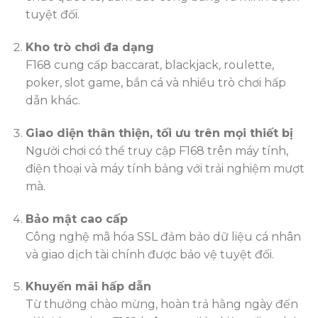
tuyệt đối.
Kho trò chơi đa dạng
F168 cung cấp baccarat, blackjack, roulette,
poker, slot game, bắn cá và nhiều trò chơi hấp
dẫn khác.
Giao diện thân thiện, tối ưu trên mọi thiết bị
Người chơi có thể truy cập F168 trên máy tính,
điện thoại và máy tính bảng với trải nghiệm mượt
mà.
Bảo mật cao cấp
Công nghệ mã hóa SSL đảm bảo dữ liệu cá nhân
và giao dịch tài chính được bảo vệ tuyệt đối.
Khuyến mãi hấp dẫn
Từ thưởng chào mừng, hoàn trả hằng ngày đến