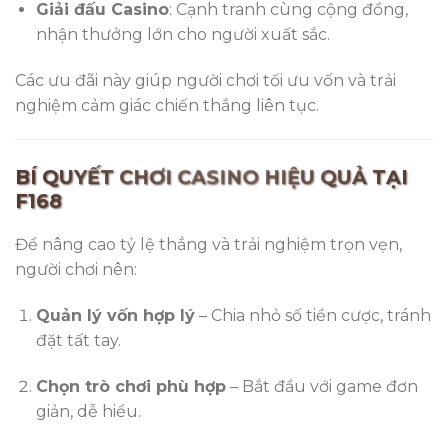
Giải đấu Casino
: Cạnh tranh cùng cộng đồng,
nhận thưởng lớn cho người xuất sắc.
Các ưu đãi này giúp người chơi tối ưu vốn và trải
nghiệm cảm giác chiến thắng liên tục.
BÍ QUYẾT CHƠI CASINO HIỆU QUẢ TẠI
F168
Để nâng cao tỷ lệ thắng và trải nghiệm trọn vẹn,
người chơi nên:
Quản lý vốn hợp lý
– Chia nhỏ số tiền cược, tránh
đặt tất tay.
Chọn trò chơi phù hợp
– Bắt đầu với game đơn
giản, dễ hiểu.