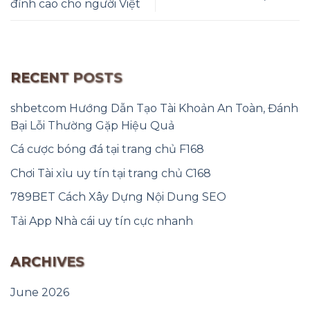
đỉnh cao cho người Việt
RECENT POSTS
shbetcom Hướng Dẫn Tạo Tài Khoản An Toàn, Đánh
Bại Lỗi Thường Gặp Hiệu Quả
Cá cược bóng đá tại trang chủ F168
Chơi Tài xỉu uy tín tại trang chủ C168
789BET Cách Xây Dựng Nội Dung SEO
Tải App Nhà cái uy tín cực nhanh
ARCHIVES
June 2026