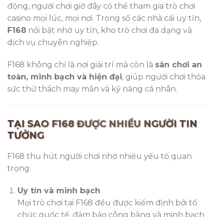
động, người chơi giờ đây có thể tham gia trò chơi
casino mọi lúc, mọi nơi. Trong số các nhà cái uy tín,
F168
nổi bật nhờ uy tín, kho trò chơi đa dạng và
dịch vụ chuyên nghiệp.
F168 không chỉ là nơi giải trí mà còn là
sân chơi an
toàn, minh bạch và hiện đại
, giúp người chơi thỏa
sức thử thách may mắn và kỹ năng cá nhân.
TẠI SAO F168 ĐƯỢC NHIỀU NGƯỜI TIN
TƯỞNG
F168 thu hút người chơi nhờ nhiều yếu tố quan
trọng:
Uy tín và minh bạch
Mọi trò chơi tại F168 đều được kiểm định bởi tổ
chức quốc tế, đảm bảo công bằng và minh bạch