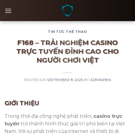
Skip
to
content
TIN TỨC THỂ THAO
F168 – TRẢI NGHIỆM CASINO
TRỰC TUYẾN ĐỈNH CAO CHO
NGƯỜI CHƠI VIỆT
POSTED ON
SEPTEMBER 8, 2025
BY
ADMINPBN
GIỚI THIỆU
Trong thời đại công nghệ phát triển,
casino trực
tuyến
trở thành hình thức giải trí phổ biến tại Việt
Nam. Với sự phát triển của internet và thiết bị di