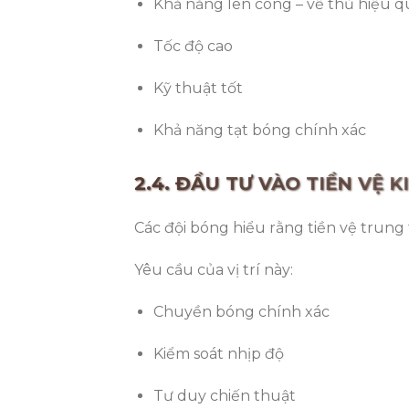
Khả năng lên công – về thủ hiệu q
Tốc độ cao
Kỹ thuật tốt
Khả năng tạt bóng chính xác
2.4. ĐẦU TƯ VÀO TIỀN VỆ K
Các đội bóng hiểu rằng tiền vệ trung
Yêu cầu của vị trí này:
Chuyền bóng chính xác
Kiểm soát nhịp độ
Tư duy chiến thuật