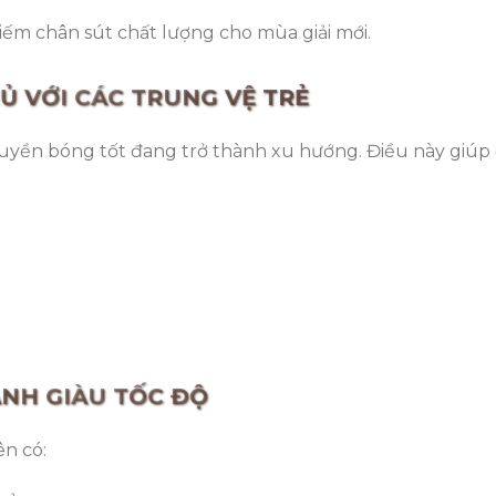
ếm chân sút chất lượng cho mùa giải mới.
Ủ VỚI CÁC TRUNG VỆ TRẺ
huyền bóng tốt đang trở thành xu hướng. Điều này giúp 
ÁNH GIÀU TỐC ĐỘ
ên có: