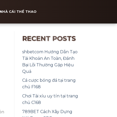
NHÀ CÁI THỂ THAO
RECENT POSTS
shbetcom Hướng Dẫn Tạo
Tài Khoản An Toàn, Đánh
Bại Lỗi Thường Gặp Hiệu
Quả
Cá cược bóng đá tại trang
chủ F168
Chơi Tài xỉu uy tín tại trang
chủ C168
789BET Cách Xây Dựng
ón