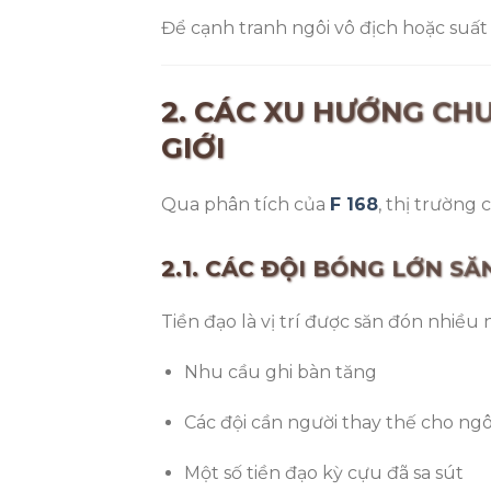
Để cạnh tranh ngôi vô địch hoặc suất 
2. CÁC XU HƯỚNG CH
GIỚI
Qua phân tích của
F 168
, thị trường
2.1. CÁC ĐỘI BÓNG LỚN SĂ
Tiền đạo là vị trí được săn đón nhiều n
Nhu cầu ghi bàn tăng
Các đội cần người thay thế cho ng
Một số tiền đạo kỳ cựu đã sa sút