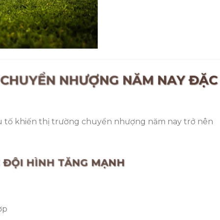
NG CHUYỂN NHƯỢNG NĂM NAY ĐẶC
u tố khiến thị trường chuyển nhượng năm nay trở nên
ÚC ĐỘI HÌNH TĂNG MẠNH
ợp