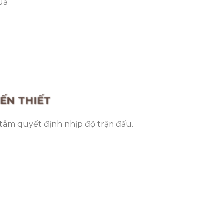
uả
IẾN THIẾT
 tâm quyết định nhịp độ trận đấu.