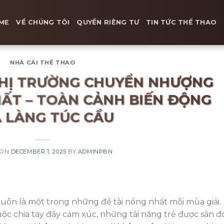
ME
VỀ CHÚNG TÔI
QUYỀN RIÊNG TƯ
TIN TỨC THỂ THAO
NHÀ CÁI THỂ THAO
THỊ TRƯỜNG CHUYỂN NHƯỢNG
ẤT – TOÀN CẢNH BIẾN ĐỘNG
 LÀNG TÚC CẦU
 ON
DECEMBER 1, 2025
BY
ADMINPBN
ôn là một trong những đề tài nóng nhất mỗi mùa giải.
 chia tay đầy cảm xúc, những tài năng trẻ được săn đ