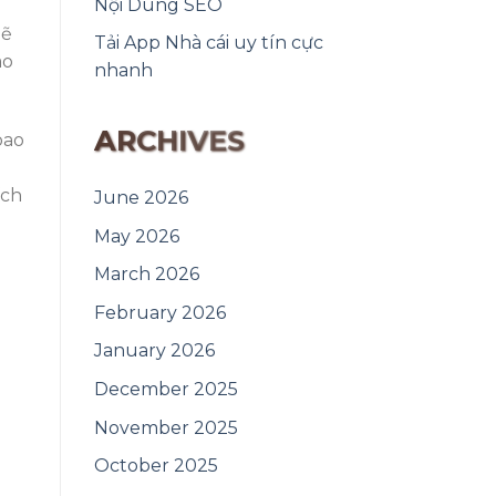
Nội Dung SEO
mẽ
Tải App Nhà cái uy tín cực
ao
nhanh
ARCHIVES
bao
ích
June 2026
May 2026
March 2026
February 2026
January 2026
December 2025
November 2025
October 2025