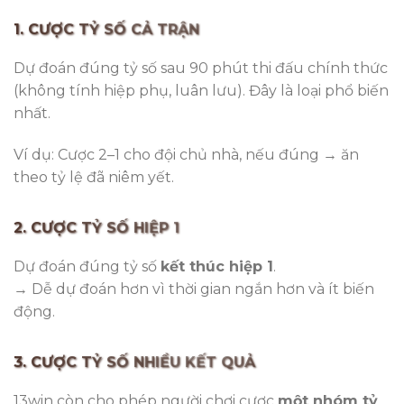
1. CƯỢC TỶ SỐ CẢ TRẬN
Dự đoán đúng tỷ số sau 90 phút thi đấu chính thức
(không tính hiệp phụ, luân lưu). Đây là loại phổ biến
nhất.
Ví dụ: Cược 2–1 cho đội chủ nhà, nếu đúng → ăn
theo tỷ lệ đã niêm yết.
2. CƯỢC TỶ SỐ HIỆP 1
Dự đoán đúng tỷ số
kết thúc hiệp 1
.
→ Dễ dự đoán hơn vì thời gian ngắn hơn và ít biến
động.
3. CƯỢC TỶ SỐ NHIỀU KẾT QUẢ
13win còn cho phép người chơi cược
một nhóm tỷ