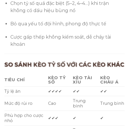
Chọn tỷ số quá đặc biệt (5–2, 4–4…) khi trận
không có dấu hiệu bùng nổ
Bỏ qua yếu tố đội hình, phong độ thực tế
Cược gấp thếp không kiểm soát, dễ cháy tài
khoản
SO SÁNH KÈO TỶ SỐ VỚI CÁC KÈO KHÁC
KÈO TỶ
KÈO TÀI
KÈO
TIÊU CHÍ
SỐ
XỈU
CHÂU Á
Tỷ lệ ăn
✔✔✔✔
✔✔
✔✔
Trung
Mức độ rủi ro
Cao
Trung bình
bình
Phù hợp cho cược
✔✔✔
✔
✔
nhỏ