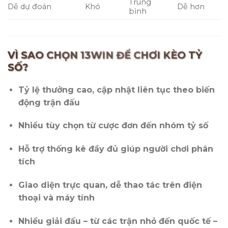
Trung
Dễ dự đoán
Khó
Dễ hơn
bình
VÌ SAO CHỌN 13WIN ĐỂ CHƠI KÈO TỶ
SỐ?
Tỷ lệ thưởng cao, cập nhật liên tục theo biến
động trận đấu
Nhiều tùy chọn từ cược đơn đến nhóm tỷ số
Hỗ trợ thống kê đầy đủ giúp người chơi phân
tích
Giao diện trực quan, dễ thao tác trên điện
thoại và máy tính
Nhiều giải đấu – từ các trận nhỏ đến quốc tế –