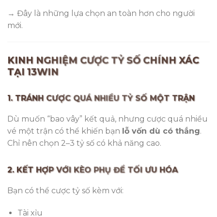
→ Đây là những lựa chọn an toàn hơn cho người
mới.
KINH NGHIỆM CƯỢC TỶ SỐ CHÍNH XÁC
TẠI 13WIN
1. TRÁNH CƯỢC QUÁ NHIỀU TỶ SỐ MỘT TRẬN
Dù muốn “bao vây” kết quả, nhưng cược quá nhiều
vé một trận có thể khiến bạn
lỗ vốn dù có thắng
.
Chỉ nên chọn 2–3 tỷ số có khả năng cao.
2. KẾT HỢP VỚI KÈO PHỤ ĐỂ TỐI ƯU HÓA
Bạn có thể cược tỷ số kèm với:
Tài xỉu