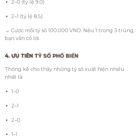
2–0 (tỷ lệ 9.0)
2–1 (tỷ lệ 8.5)
→ Cược mỗi tỷ số 100.000 VND. Nếu 1 trong 3 trúng,
bạn vẫn có lời.
4. ƯU TIÊN TỶ SỐ PHỔ BIẾN
Thống kê cho thấy những tỷ số xuất hiện nhiều
nhất là:
1–0
2–1
2–0
1–1