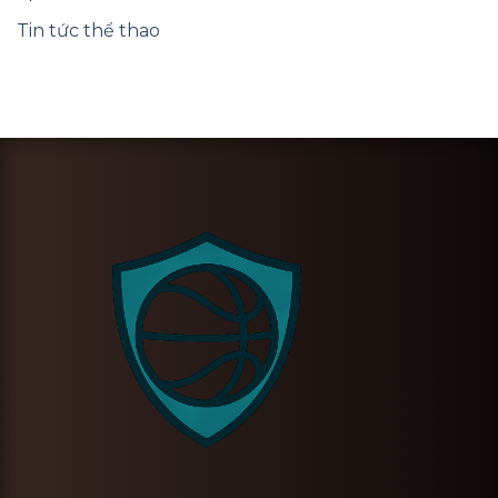
Tin tức thể thao