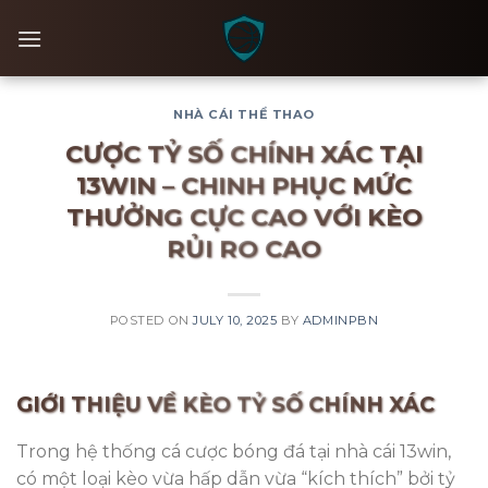
Skip
to
content
NHÀ CÁI THỂ THAO
CƯỢC TỶ SỐ CHÍNH XÁC TẠI
13WIN – CHINH PHỤC MỨC
THƯỞNG CỰC CAO VỚI KÈO
RỦI RO CAO
POSTED ON
JULY 10, 2025
BY
ADMINPBN
GIỚI THIỆU VỀ KÈO TỶ SỐ CHÍNH XÁC
Trong hệ thống cá cược bóng đá tại nhà cái 13win,
có một loại kèo vừa hấp dẫn vừa “kích thích” bởi tỷ