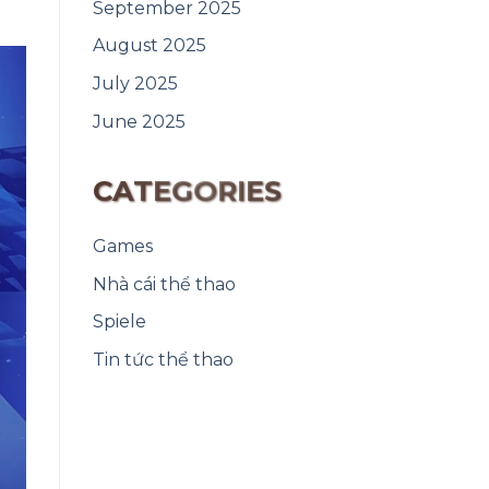
September 2025
August 2025
July 2025
June 2025
CATEGORIES
Games
Nhà cái thể thao
Spiele
Tin tức thể thao