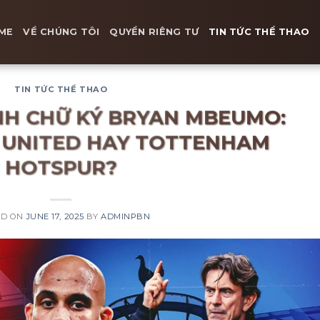
ME
VỀ CHÚNG TÔI
QUYỀN RIÊNG TƯ
TIN TỨC THỂ THAO
TIN TỨC THỂ THAO
NH CHỮ KÝ BRYAN MBEUMO:
 UNITED HAY TOTTENHAM
HOTSPUR?
ED ON
JUNE 17, 2025
BY
ADMINPBN