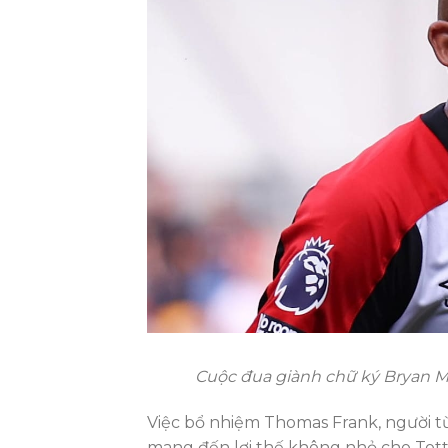
Cuộc đua giành chữ ký Bryan 
Việc bổ nhiệm Thomas Frank, người t
mang đến lợi thế không nhỏ cho Tott