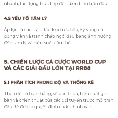
nhanh, tác động trực tiếp đến diễn biến trận đấu.
4.5 YẾU TỐ TÂM LÝ
Áp lực từ các trận đấu loại trực tiếp, kỳ vọng cổ
động viên và tranh chấp ngôi đầu bảng ảnh hưởng
đến tâm lý và hiệu suất cầu thủ.
5. CHIẾN LƯỢC CÁ CƯỢC WORLD CUP
VÀ CÁC GIẢI ĐẤU LỚN TẠI RR88
5.1 PHÂN TÍCH PHONG ĐỘ VÀ THỐNG KÊ
Theo dõi số bàn thắng, số bàn thua, hiệu suất ghi
bàn và chiến thuật của các đội tuyển trước mỗi trận
đấu để đưa ra quyết định cược chính xác.