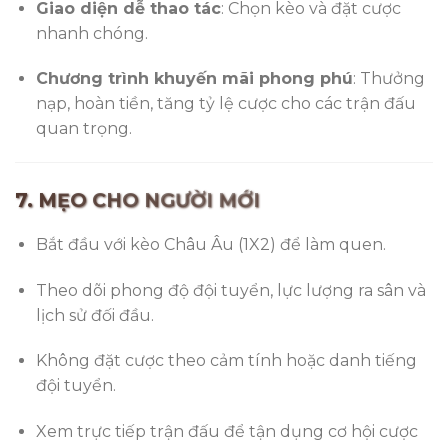
Giao diện dễ thao tác
: Chọn kèo và đặt cược
nhanh chóng.
Chương trình khuyến mãi phong phú
: Thưởng
nạp, hoàn tiền, tăng tỷ lệ cược cho các trận đấu
quan trọng.
7. MẸO CHO NGƯỜI MỚI
Bắt đầu với kèo Châu Âu (1X2) để làm quen.
Theo dõi phong độ đội tuyển, lực lượng ra sân và
lịch sử đối đầu.
Không đặt cược theo cảm tính hoặc danh tiếng
đội tuyển.
Xem trực tiếp trận đấu để tận dụng cơ hội cược