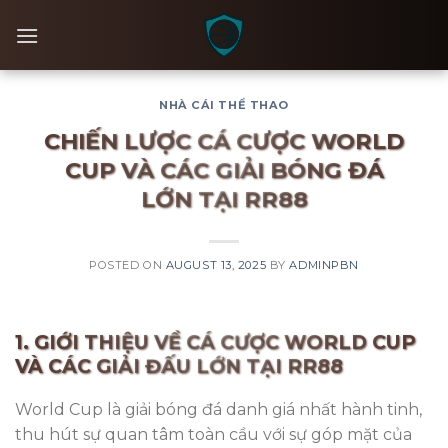
Skip
to
content
NHÀ CÁI THỂ THAO
CHIẾN LƯỢC CÁ CƯỢC WORLD
CUP VÀ CÁC GIẢI BÓNG ĐÁ
LỚN TẠI RR88
POSTED ON
AUGUST 13, 2025
BY
ADMINPBN
1. GIỚI THIỆU VỀ CÁ CƯỢC WORLD CUP
VÀ CÁC GIẢI ĐẤU LỚN TẠI RR88
World Cup là giải bóng đá danh giá nhất hành tinh,
thu hút sự quan tâm toàn cầu với sự góp mặt của