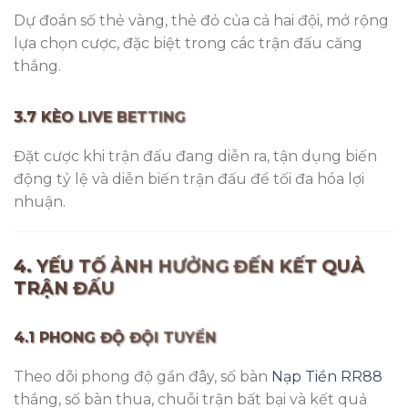
Dự đoán số thẻ vàng, thẻ đỏ của cả hai đội, mở rộng
lựa chọn cược, đặc biệt trong các trận đấu căng
thẳng.
3.7 KÈO LIVE BETTING
Đặt cược khi trận đấu đang diễn ra, tận dụng biến
động tỷ lệ và diễn biến trận đấu để tối đa hóa lợi
nhuận.
4. YẾU TỐ ẢNH HƯỞNG ĐẾN KẾT QUẢ
TRẬN ĐẤU
4.1 PHONG ĐỘ ĐỘI TUYỂN
Theo dõi phong độ gần đây, số bàn
Nạp Tiền RR88
thắng, số bàn thua, chuỗi trận bất bại và kết quả