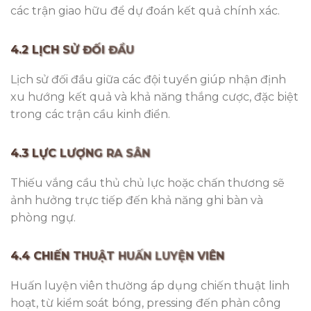
các trận giao hữu để dự đoán kết quả chính xác.
4.2 LỊCH SỬ ĐỐI ĐẦU
Lịch sử đối đầu giữa các đội tuyển giúp nhận định
xu hướng kết quả và khả năng thắng cược, đặc biệt
trong các trận cầu kinh điển.
4.3 LỰC LƯỢNG RA SÂN
Thiếu vắng cầu thủ chủ lực hoặc chấn thương sẽ
ảnh hưởng trực tiếp đến khả năng ghi bàn và
phòng ngự.
4.4 CHIẾN THUẬT HUẤN LUYỆN VIÊN
Huấn luyện viên thường áp dụng chiến thuật linh
hoạt, từ kiểm soát bóng, pressing đến phản công