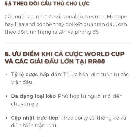
5.5 THEO DÕI CẦU THỦ CHỦ LỰC
Các ngôi sao như Messi, Ronaldo, Neymar, Mbappe
hay Haaland có thể thay đổi kết quả trận đấu, cần
theo dõi tình trạng ra sân và phong độ.
6. ƯU ĐIỂM KHI CÁ CƯỢC WORLD CUP
VÀ CÁC GIẢI ĐẤU LỚN TẠI RR88
Tỷ lệ cược hấp dẫn
: Tối đa hóa lợi nhuận từ các
trận đấu.
Đa dạng loại kèo
: Phù hợp từ người mới đến
chuyên gia.
Cập nhật trực tiếp
: Theo dõi tỷ số, thống kê và
diễn biến trận đấu.