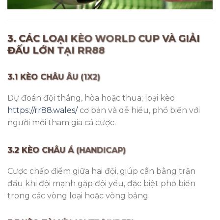
3. CÁC LOẠI KÈO WORLD CUP VÀ GIẢI
ĐẤU LỚN TẠI RR88
3.1 KÈO CHÂU ÂU (1X2)
Dự đoán đội thắng, hòa hoặc thua; loại kèo
https://rr88.wales/
cơ bản và dễ hiểu, phổ biến với
người mới tham gia cá cược.
3.2 KÈO CHÂU Á (HANDICAP)
Cược chấp điểm giữa hai đội, giúp cân bằng trận
đấu khi đội mạnh gặp đội yếu, đặc biệt phổ biến
trong các vòng loại hoặc vòng bảng.