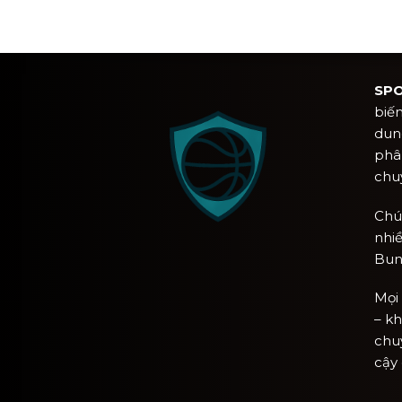
SP
biến
dun
phân
chu
Chú
nhi
Bun
Mọi
– kh
chu
cậy