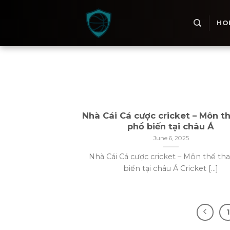
Skip
to
HO
content
Nhà Cái Cá cược cricket – Môn t
phổ biến tại châu Á
June 6, 2025
Nhà Cái Cá cược cricket – Môn thể th
biến tại châu Á Cricket [...]
1