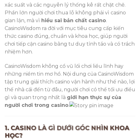
xác suất và các nguyên lý thống kê rất chặt chẽ.
Phần lớn người chơi thua lỗ không phải vì casino
gian lận, mà vì
hiểu sai bản chất casino
.
CasinoWisdom ra đời với mục tiêu cung cấp kiến
thức casino đúng, chuẩn và khoa học, giúp người
chơi tiếp cận casino bằng tư duy tỉnh táo và có trách
nhiệm hơn.
CasinoWisdom không cổ vũ lối chơi liều lĩnh hay
những niềm tin mơ hồ. Nội dung của CasinoWisdom
tập trung giải thích casino vận hành như thế nào, lợi
thế nhà cái đến từ đâu, người chơi có thể tối ưu điều
gì và quan trọng nhất là
giới hạn thực sự của
người chơi trong casino
.
1. CASINO LÀ GÌ DƯỚI GÓC NHÌN KHOA
HỌC?