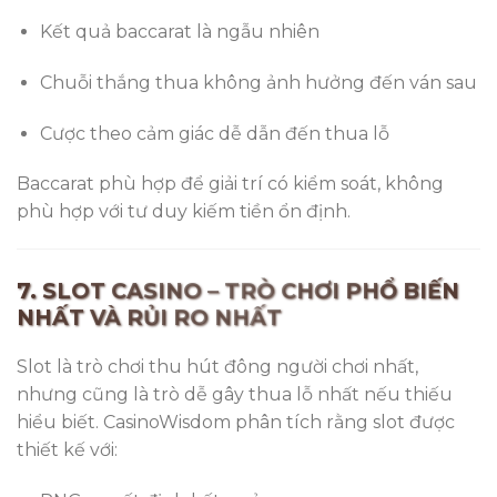
Kết quả baccarat là ngẫu nhiên
Chuỗi thắng thua không ảnh hưởng đến ván sau
Cược theo cảm giác dễ dẫn đến thua lỗ
Baccarat phù hợp để giải trí có kiểm soát, không
phù hợp với tư duy kiếm tiền ổn định.
7. SLOT CASINO – TRÒ CHƠI PHỔ BIẾN
NHẤT VÀ RỦI RO NHẤT
Slot là trò chơi thu hút đông người chơi nhất,
nhưng cũng là trò dễ gây thua lỗ nhất nếu thiếu
hiểu biết. CasinoWisdom phân tích rằng slot được
thiết kế với: