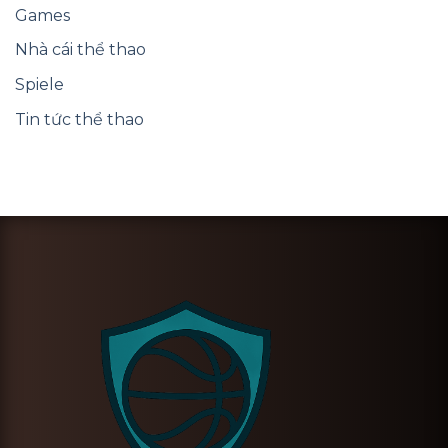
Games
Nhà cái thể thao
Spiele
Tin tức thể thao