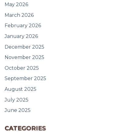
May 2026
March 2026
February 2026
January 2026
December 2025
November 2025
October 2025
September 2025
August 2025
July 2025
June 2025
CATEGORIES