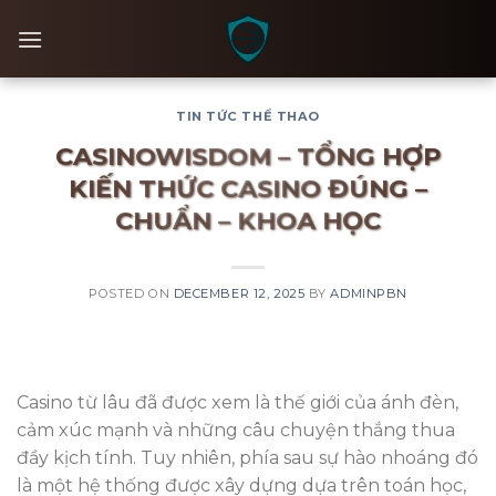
Skip
to
content
TIN TỨC THỂ THAO
CASINOWISDOM – TỔNG HỢP
KIẾN THỨC CASINO ĐÚNG –
CHUẨN – KHOA HỌC
POSTED ON
DECEMBER 12, 2025
BY
ADMINPBN
Casino từ lâu đã được xem là thế giới của ánh đèn,
cảm xúc mạnh và những câu chuyện thắng thua
đầy kịch tính. Tuy nhiên, phía sau sự hào nhoáng đó
là một hệ thống được xây dựng dựa trên toán học,