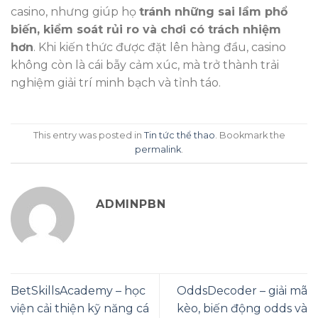
casino, nhưng giúp họ
tránh những sai lầm phổ
biến, kiểm soát rủi ro và chơi có trách nhiệm
hơn
. Khi kiến thức được đặt lên hàng đầu, casino
không còn là cái bẫy cảm xúc, mà trở thành trải
nghiệm giải trí minh bạch và tỉnh táo.
This entry was posted in
Tin tức thể thao
. Bookmark the
permalink
.
ADMINPBN
BetSkillsAcademy – học
OddsDecoder – giải mã
viện cải thiện kỹ năng cá
kèo, biến động odds và