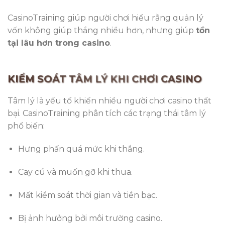
CasinoTraining giúp người chơi hiểu rằng quản lý
vốn không giúp thắng nhiều hơn, nhưng giúp
tồn
tại lâu hơn trong casino
.
KIỂM SOÁT TÂM LÝ KHI CHƠI CASINO
Tâm lý là yếu tố khiến nhiều người chơi casino thất
bại. CasinoTraining phân tích các trạng thái tâm lý
phổ biến:
Hưng phấn quá mức khi thắng.
Cay cú và muốn gỡ khi thua.
Mất kiểm soát thời gian và tiền bạc.
Bị ảnh hưởng bởi môi trường casino.