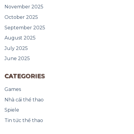
November 2025
October 2025
September 2025
August 2025
July 2025
June 2025
CATEGORIES
Games
Nhà cái thể thao
Spiele
Tin tức thể thao