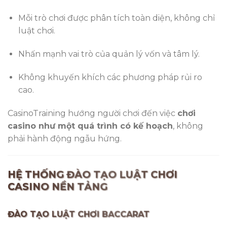
Mỗi trò chơi được phân tích toàn diện, không chỉ
luật chơi.
Nhấn mạnh vai trò của quản lý vốn và tâm lý.
Không khuyến khích các phương pháp rủi ro
cao.
CasinoTraining hướng người chơi đến việc
chơi
casino như một quá trình có kế hoạch
, không
phải hành động ngẫu hứng.
HỆ THỐNG ĐÀO TẠO LUẬT CHƠI
CASINO NỀN TẢNG
ĐÀO TẠO LUẬT CHƠI BACCARAT