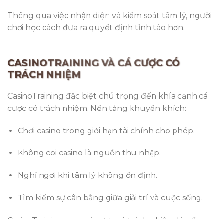
Thông qua việc nhận diện và kiểm soát tâm lý, người
chơi học cách đưa ra quyết định tỉnh táo hơn.
CASINOTRAINING VÀ CÁ CƯỢC CÓ
TRÁCH NHIỆM
CasinoTraining đặc biệt chú trọng đến khía cạnh cá
cược có trách nhiệm. Nền tảng khuyến khích:
Chơi casino trong giới hạn tài chính cho phép.
Không coi casino là nguồn thu nhập.
Nghỉ ngơi khi tâm lý không ổn định.
Tìm kiếm sự cân bằng giữa giải trí và cuộc sống.