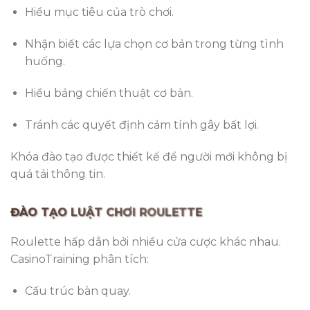
Hiểu mục tiêu của trò chơi.
Nhận biết các lựa chọn cơ bản trong từng tình
huống.
Hiểu bảng chiến thuật cơ bản.
Tránh các quyết định cảm tính gây bất lợi.
Khóa đào tạo được thiết kế để người mới không bị
quá tải thông tin.
ĐÀO TẠO LUẬT CHƠI ROULETTE
Roulette hấp dẫn bởi nhiều cửa cược khác nhau.
CasinoTraining phân tích:
Cấu trúc bàn quay.