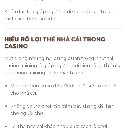
Khóa đào tạo giúp người chơi slot tiếp cận trò chơi
một cách tỉnh táo hơn.
HIỂU RÕ LỢI THẾ NHÀ CÁI TRONG
CASINO
Một trong những nội dung quan trọng nhất tại
CasinoTraining là giúp người chơi hiểu rõ lợi thế nhà
cái. CasinoTraining nhấn mạnh rằng:
Mọi trò chơi casino đều được thiết kế có lợi thế
cho nhà cái.
Không có trò chơi nào đảm bảo thắng dài hạn
cho người chơi.
Lợi thế nhà cái khác nhau giữa các trò chơi.