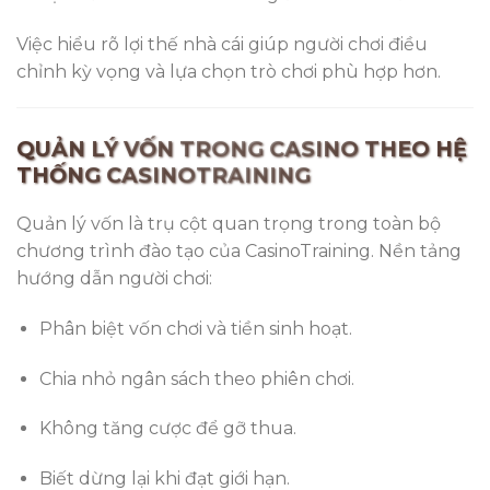
Việc hiểu rõ lợi thế nhà cái giúp người chơi điều
chỉnh kỳ vọng và lựa chọn trò chơi phù hợp hơn.
QUẢN LÝ VỐN TRONG CASINO THEO HỆ
THỐNG CASINOTRAINING
Quản lý vốn là trụ cột quan trọng trong toàn bộ
chương trình đào tạo của CasinoTraining. Nền tảng
hướng dẫn người chơi:
Phân biệt vốn chơi và tiền sinh hoạt.
Chia nhỏ ngân sách theo phiên chơi.
Không tăng cược để gỡ thua.
Biết dừng lại khi đạt giới hạn.