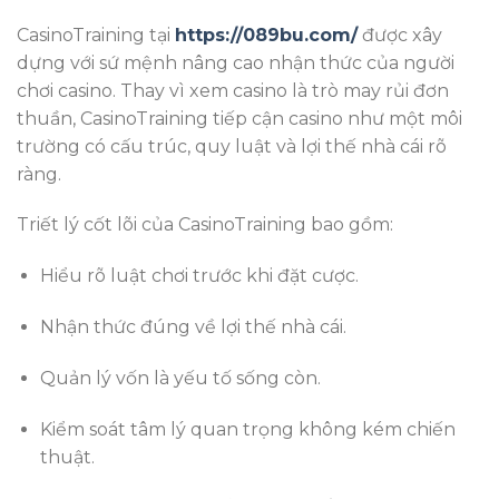
CasinoTraining tại
https://089bu.com/
được xây
dựng với sứ mệnh nâng cao nhận thức của người
chơi casino. Thay vì xem casino là trò may rủi đơn
thuần, CasinoTraining tiếp cận casino như một môi
trường có cấu trúc, quy luật và lợi thế nhà cái rõ
ràng.
Triết lý cốt lõi của CasinoTraining bao gồm:
Hiểu rõ luật chơi trước khi đặt cược.
Nhận thức đúng về lợi thế nhà cái.
Quản lý vốn là yếu tố sống còn.
Kiểm soát tâm lý quan trọng không kém chiến
thuật.