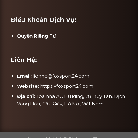
Điều Khoản Dịch Vụ:
Quyền Riêng Tư
Liên Hệ:
Email:
lienhe@foxsport24.com
Website:
https://foxsport24.com
Địa chỉ:
Tòa nhà AC Building, 78 Duy Tân, Dịch
Vọng Hậu, Cầu Giấy, Hà Nội, Việt Nam