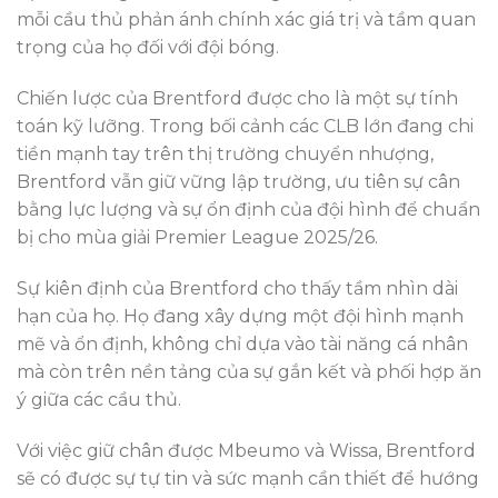
mỗi cầu thủ phản ánh chính xác giá trị và tầm quan
trọng của họ đối với đội bóng.
Chiến lược của Brentford được cho là một sự tính
toán kỹ lưỡng. Trong bối cảnh các CLB lớn đang chi
tiền mạnh tay trên thị trường chuyển nhượng,
Brentford vẫn giữ vững lập trường, ưu tiên sự cân
bằng lực lượng và sự ổn định của đội hình để chuẩn
bị cho mùa giải Premier League 2025/26.
Sự kiên định của Brentford cho thấy tầm nhìn dài
hạn của họ. Họ đang xây dựng một đội hình mạnh
mẽ và ổn định, không chỉ dựa vào tài năng cá nhân
mà còn trên nền tảng của sự gắn kết và phối hợp ăn
ý giữa các cầu thủ.
Với việc giữ chân được Mbeumo và Wissa, Brentford
sẽ có được sự tự tin và sức mạnh cần thiết để hướng