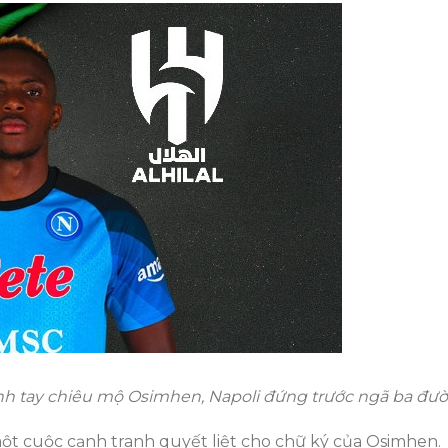
nh tay chiêu mộ Osimhen, Napoli đứng trước ngã ba đư
 một cuộc cạnh tranh quyết liệt cho chữ ký của Osimhen.