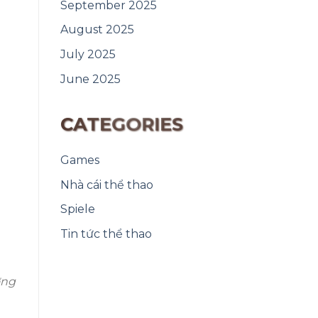
September 2025
August 2025
July 2025
June 2025
CATEGORIES
Games
Nhà cái thể thao
Spiele
Tin tức thể thao
ờng