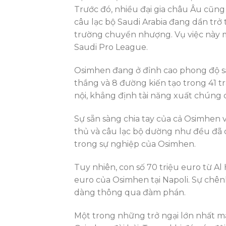
Trước đó, nhiều đại gia châu Âu cũng
câu lạc bộ Saudi Arabia đang dần tr
trường chuyển nhượng. Vụ việc này 
Saudi Pro League.
Osimhen đang ở đỉnh cao phong độ sa
thắng và 8 đường kiến tạo trong 41 
nội, khẳng định tài năng xuất chúng c
Sự sẵn sàng chia tay của cả Osimhen 
thủ và câu lạc bộ dường như đều đã 
trong sự nghiệp của Osimhen.
Tuy nhiên, con số 70 triệu euro từ A
euro của Osimhen tại Napoli. Sự chên
dàng thông qua đàm phán.
Một trong những trở ngại lớn nhất m