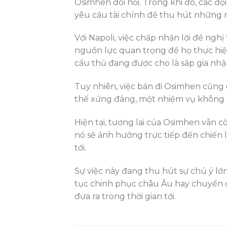
Osimhen đòi hỏi. Trong khi đó, các độ
yêu cầu tài chính để thu hút những n
Với Napoli, việc chấp nhận lời đề nghị
nguồn lực quan trọng để họ thực hiệ
cầu thủ đang được cho là sắp gia nhậ
Tuy nhiên, việc bán đi Osimhen cũng 
thế xứng đáng, một nhiệm vụ không h
Hiện tại, tương lai của Osimhen vẫn 
nó sẽ ảnh hưởng trực tiếp đến chiến 
tới.
Sự việc này đang thu hút sự chú ý lớn
tục chinh phục châu Âu hay chuyển đ
đưa ra trong thời gian tới.