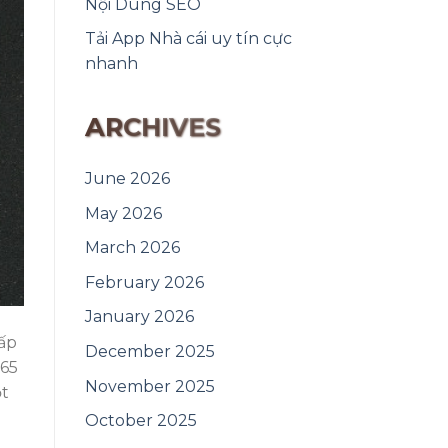
Nội Dung SEO
Tải App Nhà cái uy tín cực
nhanh
ARCHIVES
June 2026
May 2026
March 2026
February 2026
January 2026
hấp
December 2025
 65
November 2025
ột
October 2025