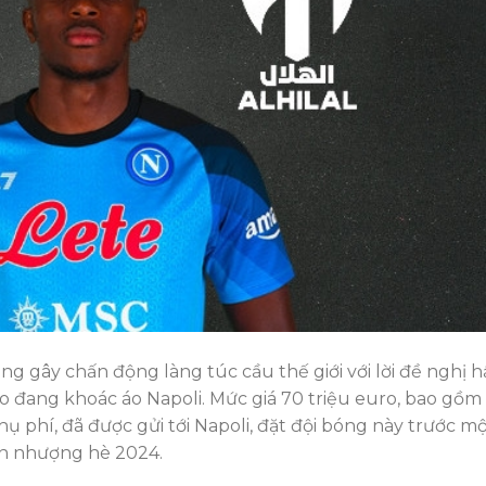
ang gây chấn động làng túc cầu thế giới với lời đề nghị 
o đang khoác áo Napoli. Mức giá 70 triệu euro, bao gồm
ụ phí, đã được gửi tới Napoli, đặt đội bóng này trước m
n nhượng hè 2024.