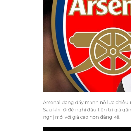
Arsenal đang đẩy mạnh nỗ lực chiêu m
Sau khi lời đề nghị đầu tiên trị giá g
nghị mới với giá cao hơn đáng kể.