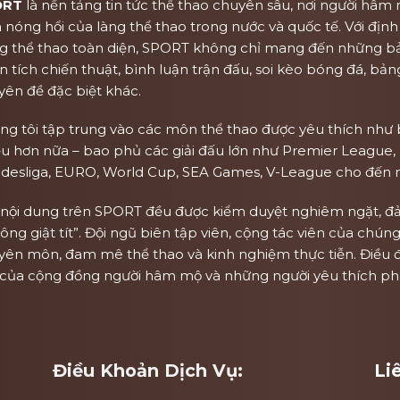
ORT
là nền tảng tin tức thể thao chuyên sâu, nơi người hâm 
 nóng hổi của làng thể thao trong nước và quốc tế. Với địn
g thể thao toàn diện, SPORT không chỉ mang đến những bả
 tích chiến thuật, bình luận trận đấu, soi kèo bóng đá, bản
yên đề đặc biệt khác.
ng tôi tập trung vào các môn thể thao được yêu thích như b
ều hơn nữa – bao phủ các giải đấu lớn như Premier League, 
desliga, EURO, World Cup, SEA Games, V-League cho đến n
 nội dung trên SPORT đều được kiểm duyệt nghiêm ngặt, đả
ông giật tít”. Đội ngũ biên tập viên, cộng tác viên của chún
yên môn, đam mê thể thao và kinh nghiệm thực tiễn. Điều 
 của cộng đồng người hâm mộ và những người yêu thích phâ
Điều Khoản Dịch Vụ:
Li