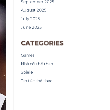
September 2025
August 2025
July 2025
June 2025
CATEGORIES
Games
Nhà cái thể thao
Spiele
Tin tức thể thao