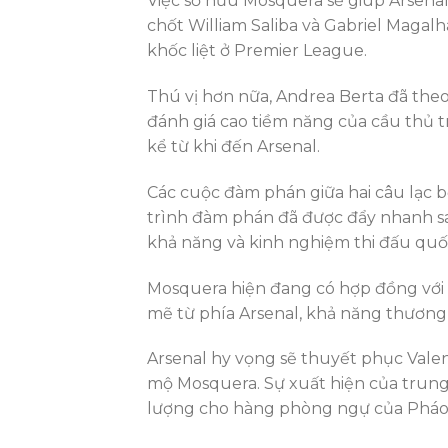
Việc sở hữu Mosquera sẽ giúp Arsenal
chốt William Saliba và Gabriel Magalh
khốc liệt ở Premier League.
Thú vị hơn nữa, Andrea Berta đã theo 
đánh giá cao tiềm năng của cầu thủ t
kể từ khi đến Arsenal.
Các cuộc đàm phán giữa hai câu lạc 
trình đàm phán đã được đẩy nhanh sa
khả năng và kinh nghiệm thi đấu quốc
Mosquera hiện đang có hợp đồng với 
mẽ từ phía Arsenal, khả năng thương 
Arsenal hy vọng sẽ thuyết phục Vale
mộ Mosquera. Sự xuất hiện của trung
lượng cho hàng phòng ngự của Pháo t