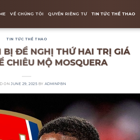
ME
VỀ CHÚNG TÔI
QUYỀN RIÊNG TƯ
TIN TỨC THỂ THAO
TIN TỨC THỂ THAO
BỊ ĐỀ NGHỊ THỨ HAI TRỊ GIÁ
Ể CHIÊU MỘ MOSQUERA
ED ON
JUNE 29, 2025
BY
ADMINPBN