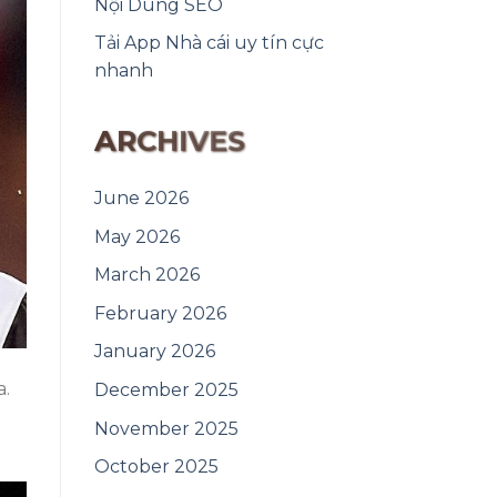
Nội Dung SEO
Tải App Nhà cái uy tín cực
nhanh
ARCHIVES
June 2026
May 2026
March 2026
February 2026
January 2026
a.
December 2025
November 2025
October 2025