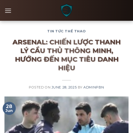
Skip
to
content
TIN TỨC THỂ THAO
ARSENAL: CHIẾN LƯỢC THANH
LÝ CẦU THỦ THÔNG MINH,
HƯỚNG ĐẾN MỤC TIÊU DANH
HIỆU
POSTED ON
JUNE 28, 2025
BY
ADMINPBN
28
Jun