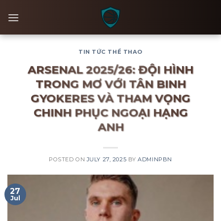
Skip
to
content
TIN TỨC THỂ THAO
ARSENAL 2025/26: ĐỘI HÌNH
TRONG MƠ VỚI TÂN BINH
GYOKERES VÀ THAM VỌNG
CHINH PHỤC NGOẠI HẠNG
ANH
POSTED ON
JULY 27, 2025
BY
ADMINPBN
27
Jul