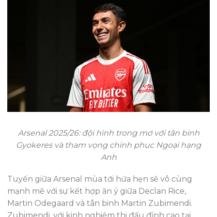
Arsenal 2025/26: đội hình trong mơ với tân binh
Gyokeres và tham vọng chinh phục Ngoại hạng
Anh
Tuyến giữa Arsenal mùa tới hứa hẹn sẽ vô cùng
mạnh mẽ với sự kết hợp ăn ý giữa Declan Rice,
Martin Odegaard và tân binh Martin Zubimendi.
Zubimendi, với kinh nghiệm thi đấu đỉnh cao tại