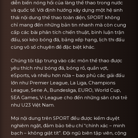
diễn biến nóng hổi của làng thể thao trong nước
và quốc tế. Với định hướng xây dựng một hệ sinh
thái nội dung thể thao toàn diện, SPORT không
chỉ mang đến những bản tin nhanh mà còn cung
cấp các bài phân tích chiến thuật, bình luận trận
đấu, soi kèo bóng đá, bảng xếp hạng, lịch thi đấu
cùng vô số chuyên đề đặc biệt khác.
Chúng tôi tập trung vào các môn thể thao được
yêu thích như bóng đá, bóng rổ, quần vợt,
eSports, và nhiều hơn nữa – bao phủ các giải đấu
lớn như Premier League, La Liga, Champions
League, Serie A, Bundesliga, EURO, World Cup,
SEA Games, V-League cho đến những sân chơi trẻ
như U23 Việt Nam.
Mọi nội dung trên SPORT đều được kiểm duyệt
nghiêm ngặt, đảm bảo tiêu chí “chính xác – minh
bạch – không giật tít”. Đội ngũ biên tập viên, cộng