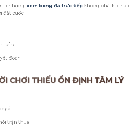
ẻ kèo nhưng
xem bóng đá trực tiếp
không phải lúc nào
i đặt cược.
o kèo.
uyết đoán.
ƯỜI CHƠI THIẾU ỔN ĐỊNH TÂM LÝ
ngơi.
ỗi trận thua.