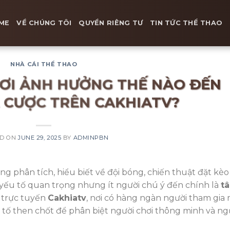
ME
VỀ CHÚNG TÔI
QUYỀN RIÊNG TƯ
TIN TỨC THỂ THAO
NHÀ CÁI THỂ THAO
HƠI ẢNH HƯỞNG THẾ NÀO ĐẾN
 CƯỢC TRÊN CAKHIATV?
ED ON
JUNE 29, 2025
BY
ADMINPBN
ăng phân tích, hiểu biết về đội bóng, chiến thuật đặt kèo
 yếu tố quan trọng nhưng ít người chú ý đến chính là
t
c trực tuyến
Cakhiatv
, nơi có hàng ngàn người tham gia 
 tố then chốt để phân biệt người chơi thông minh và ng