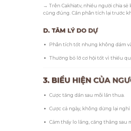
→ Trên Cakhiatv, nhiều người chia s
cũng đúng. Cần phân tích lại trước kh
D. TÂM LÝ DO DỰ
Phân tích tốt nhưng không dám và
Thường bỏ lỡ cơ hội tốt vì thiếu q
3. BIỂU HIỆN CỦA NG
Cược tăng dần sau mỗi lần thua.
Cược cả ngày, không dừng lại nghỉ 
Cảm thấy lo lắng, căng thẳng sau m