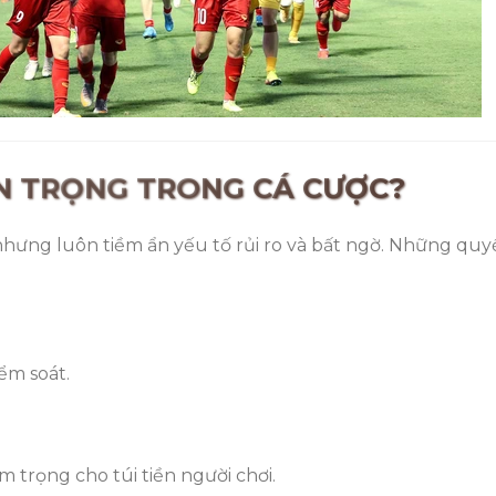
UAN TRỌNG TRONG CÁ CƯỢC?
 nhưng luôn tiềm ẩn yếu tố rủi ro và bất ngờ. Những quy
ểm soát.
trọng cho túi tiền người chơi.