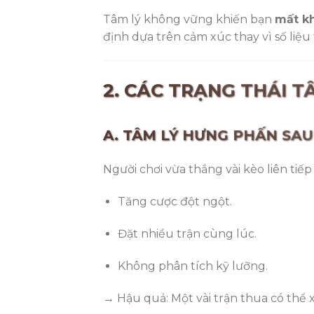
Tâm lý không vững khiến bạn
mất k
định dựa trên cảm xúc thay vì số liệu 
2. CÁC TRẠNG THÁI 
A. TÂM LÝ HƯNG PHẤN SAU
Người chơi vừa thắng vài kèo liên tiếp
Tăng cược đột ngột.
Đặt nhiều trận cùng lúc.
Không phân tích kỹ lưỡng.
→ Hậu quả: Một vài trận thua có thể x