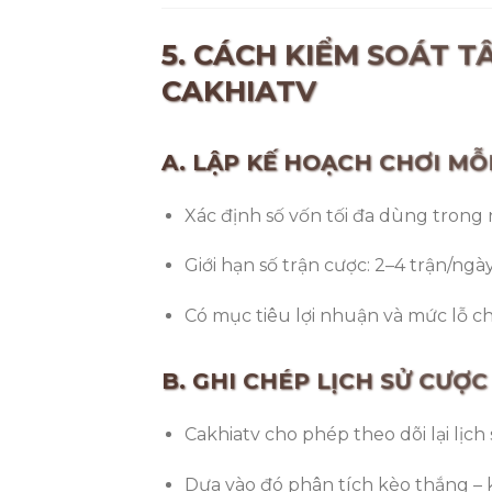
5. CÁCH KIỂM SOÁT T
CAKHIATV
A. LẬP KẾ HOẠCH CHƠI MỖ
Xác định số vốn tối đa dùng trong 
Giới hạn số trận cược: 2–4 trận/ngày 
Có mục tiêu lợi nhuận và mức lỗ c
B. GHI CHÉP LỊCH SỬ CƯỢC
Cakhiatv cho phép theo dõi lại lịch 
Dựa vào đó phân tích kèo thắng – 