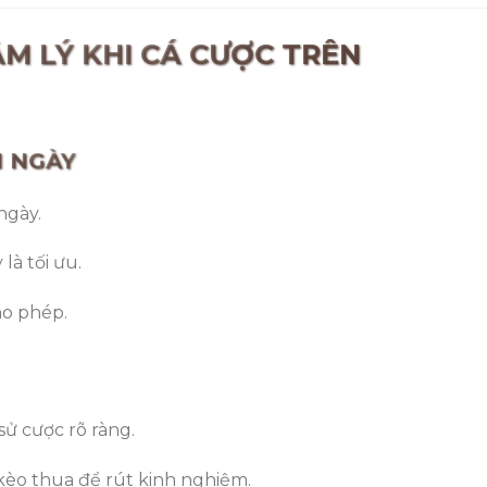
ÂM LÝ KHI CÁ CƯỢC TRÊN
I NGÀY
ngày.
là tối ưu.
ho phép.
sử cược rõ ràng.
kèo thua để rút kinh nghiệm.