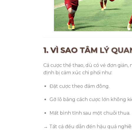
1. VÌ SAO TÂM LÝ Q
Cá cược thể thao, dù có vẻ đơn giản,
định bị cảm xúc chi phối như:
Đặt cược theo đám đông.
Gỡ lỗ bằng cách cược lớn không ki
Mất bình tĩnh sau một chuỗi thua.
→ Tất cả đều dẫn đến hậu quả nghiêm 